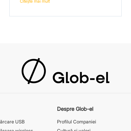
Citeşte mai mult
Despre Glob-el
cărcare USB
Profilul Companiei
ărcare wireless
Cultură și valori