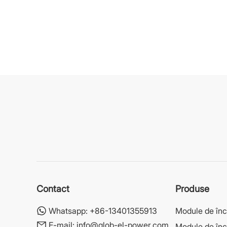
Contact
Produse
Whatsapp:
+86-13401355913
Module de în
E-mail:
info@glob-el-power.com
Module de înc