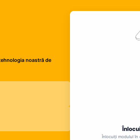
 tehnologia noastră de
Înlocu
Înlocuiți modulul î