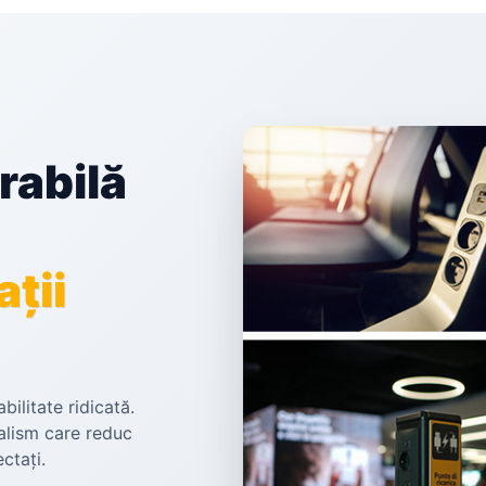
rabilă
ații
abilitate ridicată.
alism care reduc
ctați.