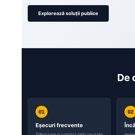
Explorează soluții publice
De 
01
02
Eșecuri frecvente
Încă
Slăbiciune și contact slab cauzate
Ieșir