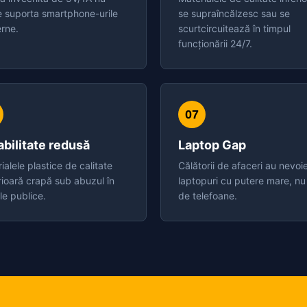
 suporta smartphone-urile
se supraîncălzesc sau se
rne.
scurtcircuitează în timpul
funcționării 24/7.
07
bilitate redusă
Laptop Gap
ialele plastice de calitate
Călătorii de afaceri au nevoi
ioară crapă sub abuzul în
laptopuri cu putere mare, nu
ile publice.
de telefoane.