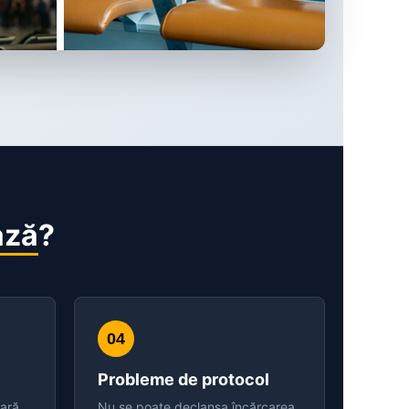
ază
?
04
Probleme de protocol
oară
Nu se poate declanșa încărcarea