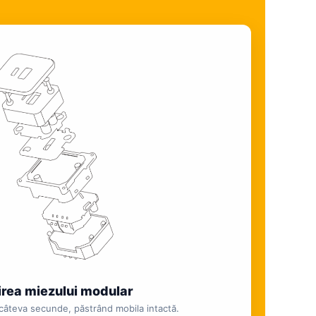
irea miezului modular
n câteva secunde, păstrând mobila intactă.