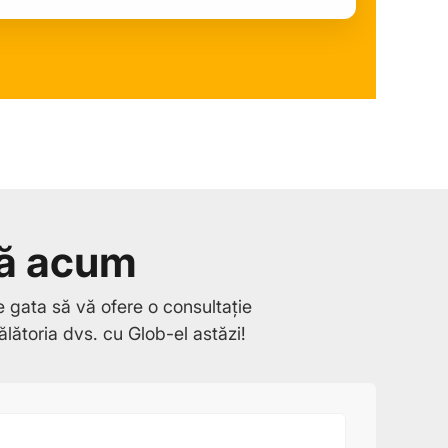
tă acum
e gata să vă ofere o consultație
ălătoria dvs. cu Glob-el astăzi!