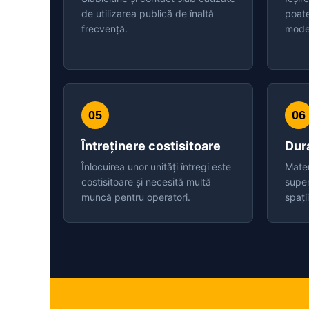
de utilizarea publică de înaltă
poate
frecvență.
mode
05
06
Întreținere costisitoare
Dura
Înlocuirea unor unități întregi este
Mater
costisitoare și necesită multă
super
muncă pentru operatori.
spați