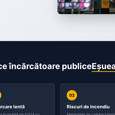
ce încărcătoare publice
Eșue
03
rcare lentă
Riscuri de incendiu
ea învechită de 5V/1A nu
Materialele de calitate inferi