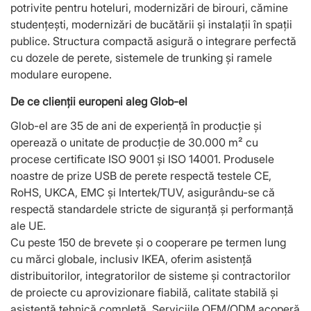
potrivite pentru hoteluri, modernizări de birouri, cămine
studențești, modernizări de bucătării și instalații în spații
publice. Structura compactă asigură o integrare perfectă
cu dozele de perete, sistemele de trunking și ramele
modulare europene.
De ce clienții europeni aleg Glob-el
Glob-el are 35 de ani de experiență în producție și
operează o unitate de producție de 30.000 m² cu
procese certificate ISO 9001 și ISO 14001. Produsele
noastre de prize USB de perete respectă testele CE,
RoHS, UKCA, EMC și Intertek/TUV, asigurându-se că
respectă standardele stricte de siguranță și performanță
ale UE.
Cu peste 150 de brevete și o cooperare pe termen lung
cu mărci globale, inclusiv IKEA, oferim asistență
distribuitorilor, integratorilor de sisteme și contractorilor
de proiecte cu aprovizionare fiabilă, calitate stabilă și
asistență tehnică completă. Serviciile OEM/ODM acoperă