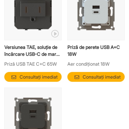
Versiunea TAE, soluție de
Priză de perete USB A+C
încărcare USB-C de mare
18W
putere, montată pe perete
Priză USB TAE C+C 65W
Aer condiționat 18W
— ieșire PD de 65 W
Consultați imediat
Consultați imediat