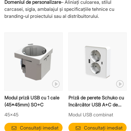
Domeniul de personalizare
– Aliniați culoarea, stilul
carcasei, sigla, ambalajul și specificațiile tehnice cu
branding-ul proiectului sau al distribuitorului.
Modul priză USB cu 1 cale
Priză de perete Schuko cu
(45*45mm) SO+C
încărcător USB A+C de
20W | Modul de alimentare
45×45
Modul USB combinat
hibrid
Consultați imediat
Consultați imediat