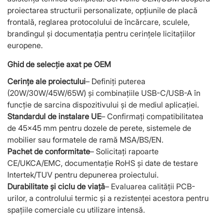
proiectarea structurii personalizate, opțiunile de placă
frontală, reglarea protocolului de încărcare, sculele,
brandingul și documentația pentru cerințele licitațiilor
europene.
Ghid de selecție axat pe OEM
Cerințe ale proiectului
– Definiți puterea
(20W/30W/45W/65W) și combinațiile USB-C/USB-A în
funcție de sarcina dispozitivului și de mediul aplicației.
Standardul de instalare UE
– Confirmați compatibilitatea
de 45×45 mm pentru dozele de perete, sistemele de
mobilier sau formatele de ramă MSA/BS/EN.
Pachet de conformitate
– Solicitați rapoarte
CE/UKCA/EMC, documentație RoHS și date de testare
Intertek/TUV pentru depunerea proiectului.
Durabilitate și ciclu de viață
– Evaluarea calității PCB-
urilor, a controlului termic și a rezistenței acestora pentru
spațiile comerciale cu utilizare intensă.