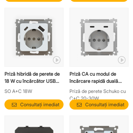
Priză hibridă de perete de
Priză CA cu modul de
18 W cu încărcător USB
încărcare rapidă duală
A+C | Modul integrat
USB-C
SO A+C 18W
Priză de perete Schuko cu
rentabil
C+C 20-30W
Consultați imediat
Consultați imediat