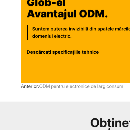
Glob-el
Avantajul ODM.
Suntem puterea invizibilă din spatele mărcil
domeniul electric.
Descărcați specificațiile tehnice
Anterior:
ODM pentru electronice de larg consum
Obține