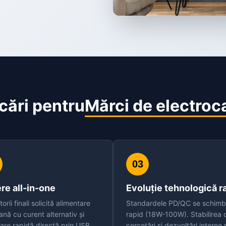
cări pentru
Mărci de electroc
03
re all-in-one
Evoluție tehnologică r
torii finali solicită alimentare
Standardele PD/QC se schim
ană cu curent alternativ și
rapid (18W-100W). Stabilirea 
are rapidă directă prin USB
cercetări și dezvoltări interne