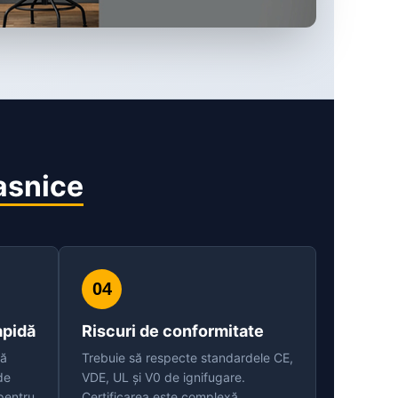
asnice
04
apidă
Riscuri de conformitate
bă
Trebuie să respecte standardele CE,
de
VDE, UL și V0 de ignifugare.
 pentru
Certificarea este complexă.