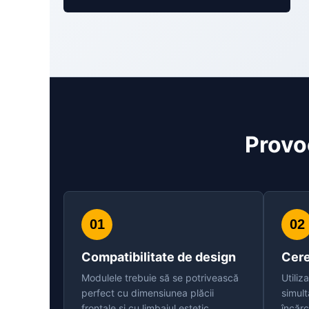
Provo
01
02
Compatibilitate de design
Cere
Modulele trebuie să se potrivească
Utiliza
perfect cu dimensiunea plăcii
simult
frontale și cu limbajul estetic
încărc