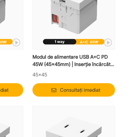
Modul de alimentare USB A+C PD
45W (45x45mm) | Inserție încărcător
rapid tip mozaic
45×45
diat
Consultați imediat