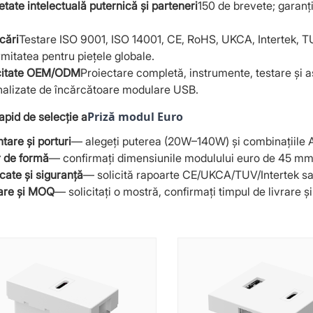
etate intelectuală puternică și parteneri
150 de brevete; garanți
icări
Testare ISO 9001, ISO 14001, CE, RoHS, UKCA, Intertek, TU
mitatea pentru piețele globale.
itate OEM/ODM
Proiectare completă, instrumente, testare și a
nalizate de încărcătoare modulare USB.
Priză modul Euro
apid de selecție a
tare și porturi
— alegeți puterea (20W–140W) și combinațiile A
r de formă
— confirmați dimensiunile modulului euro de 45 mm p
icate și siguranță
— solicită rapoarte CE/UKCA/TUV/Intertek sau 
rare și MOQ
— solicitați o mostră, confirmați timpul de livrare