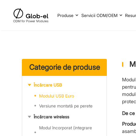
Produse
Servicii ODM/OEM
Resu
M
Categorie de produse
Modulu
Încărcare USB
pentru
module
Modulul USB Euro
protec
Versiune montată pe perete
De ce 
Încărcare wireless
Produ
Modul încorporat (integrare
asambl