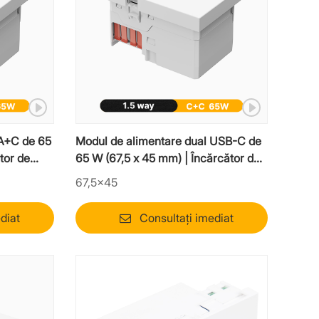
A+C de 65
Modul de alimentare dual USB-C de
tor de
65 W (67,5 x 45 mm) | Încărcător de
laptop Mosaic cu 1,5 pini
67,5×45
diat
Consultați imediat