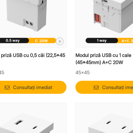
priză USB cu 0,5 căi (22,5*45
Modul priză USB cu 1 cale
(45*45mm) A+C 20W
45
45×45
Consultați imediat
Consultați ime