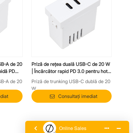
SB-A de 20
Priză de rețea duală USB-C de 20 W
pidă PD
| Încărcător rapid PD 3.0 pentru hotel
și birou
SB-A de 20
Priză de trunking USB-C dublă de 20
W
diat
Consultați imediat