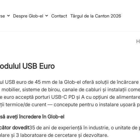
rse
Despre Glob-el
Contact
Târgul de la Canton 2026
H
odulul USB Euro
l USB euro de 45 mm de la Glob-el oferă soluții de încărcar
 mobilier, sisteme de birou, canale de cabluri și instalații co
 euro acceptă porturi USB-C PD și A cu opțiuni de alimentare 
ții termice/de curent — concepute pentru o instalare ușoară pr
să aveți încredere în Glob-el
cător dovedit
35 de ani de experiență în industrie, o unitate de 
are și 3 laboratoare de cercetare și dezvoltare.