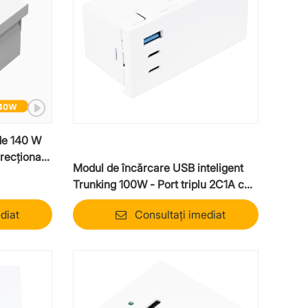
de 140 W
irecțională
Modul de încărcare USB inteligent
Trunking 100W - Port triplu 2C1A cu
alocare inteligentă a energiei
diat
Consultați imediat