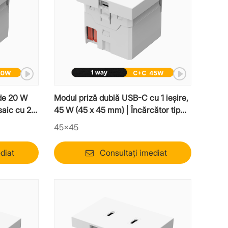
de 20 W
Modul priză dublă USB-C cu 1 ieșire,
saic cu 2
45 W (45 x 45 mm) | Încărcător tip
Mosaic de mare viteză
45×45
diat
Consultați imediat