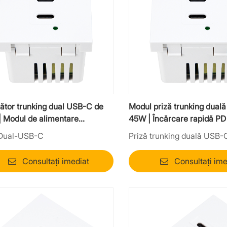
ător trunking dual USB-C de
Modul priză trunking dual
| Modul de alimentare
45W | Încărcare rapidă PD
rial PD 30 W
birou și mobilier
Dual-USB-C
Priză trunking duală USB-
Consultați imediat
Consultați ime