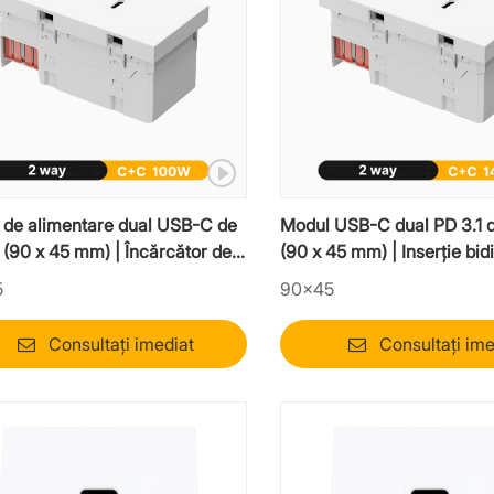
 de alimentare dual USB-C de
Modul USB-C dual PD 3.1 
(90 x 45 mm) | Încărcător de
(90 x 45 mm) | Inserție bid
utere Mosaic cu 2 căi
de putere ultra-înaltă
5
90×45
Consultați imediat
Consultați ime