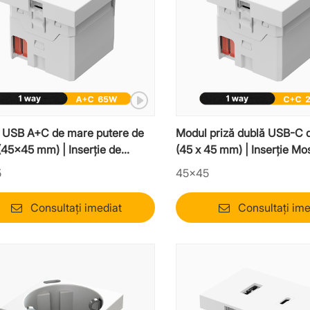
 USB A+C de mare putere de
Modul priză dublă USB-C 
45x45 mm) | Inserție de
(45 x 45 mm) | Inserție Mo
are pentru laptop Mosaic
porturi Type-C
5
45×45
Consultați imediat
Consultați ime