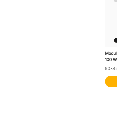
Modul
100 W 
mare p
90×4