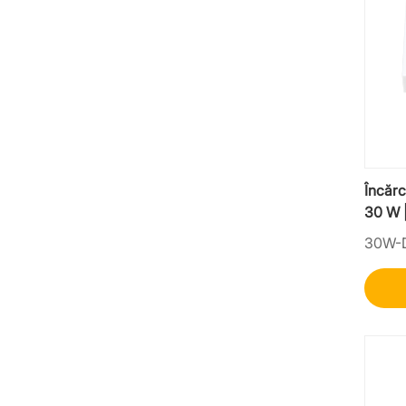
Încărc
30 W 
indust
30W-