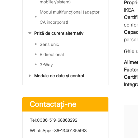
mobilier/sistem)
Propri
IKEA.
Modul multifuncțional (adaptor
Certif
CA încorporat)
confor
Capac
Priză de curent alternativ
perso
Sens unic
Ghid r
Bidirecțional
Alimen
3-Way
Facto
Module de date și control
Certif
Integ
Contactaţi-ne
Tel:
0086-519-68868292
WhatsApp:
+86-13401355913