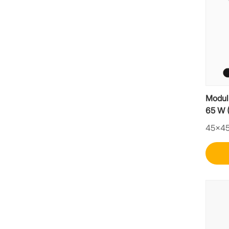
Modul
65 W (
încărc
45×4