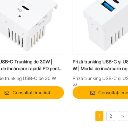
 USB-C Trunking de 30W |
Priză trunking USB-C și U
de încărcare rapidă PD pentru
W | Modul de încărcare ra
 și perete
3.0 + QC 3.0
 de trunking USB-C de 30 W
Priză trunking USB-C și U
W
Consultați imediat
Consultați ime
1
2
>