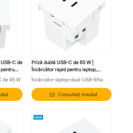
ă USB-C de
Priză dublă USB-C de 65 W |
 pentru
Încărcător rapid pentru laptop,
pentru mobilier de birou
C de 45 W
Încărcător-laptop-dual-USB-65w
diat
Consultați imediat