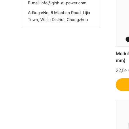
E-mail:
info@glob-el-power.com
Adăuga:
No. 6 Miaoban Road, Lijia
Town, Wujin District, Changzhou
Modul 
mm)
22,5×