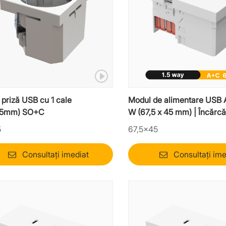
priză USB cu 1 cale
Modul de alimentare USB 
45mm) SO+C
W (67,5 x 45 mm) | Încărcă
laptop Mosaic cu 1,5 pini
5
67,5×45
Consultați imediat
Consultați ime