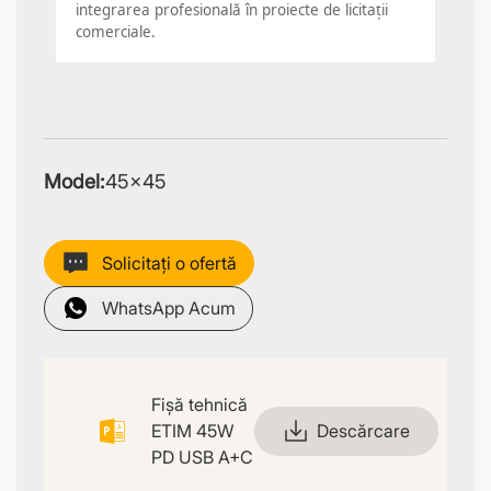
integrarea profesională în proiecte de licitații
comerciale.
Model:
45×45
Solicitați o ofertă
WhatsApp Acum
Fișă tehnică
ETIM 45W
Descărcare
PD USB A+C