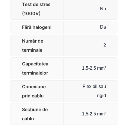
Test de stres
Nu
(1000V)
Fără halogeni
Da
Număr de
2
terminale
Capacitatea
1,5-2,5 mm²
terminalelor
Conexiune
Flexibil sau
prin cablu
rigid
Secțiune de
1,5-2,5 mm²
cablu