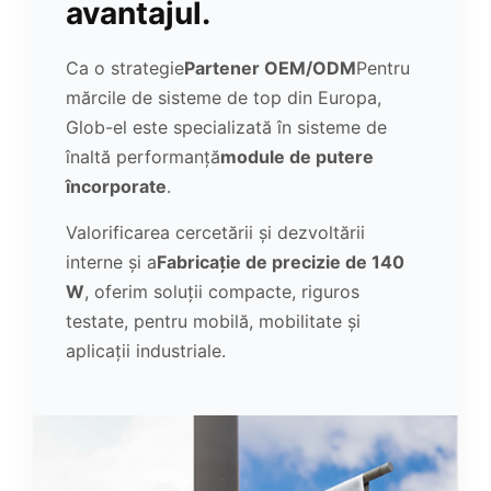
avantajul.
Ca o strategie
Partener OEM/ODM
Pentru
mărcile de sisteme de top din Europa,
Glob-el este specializată în sisteme de
înaltă performanță
module de putere
încorporate
.
Valorificarea cercetării și dezvoltării
interne și a
Fabricație de precizie de 140
W
, oferim soluții compacte, riguros
testate, pentru mobilă, mobilitate și
aplicații industriale.