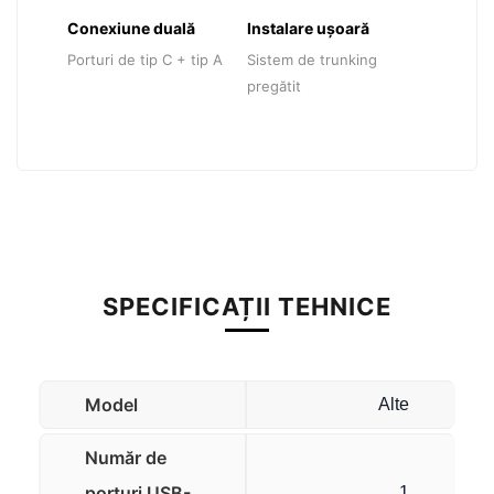
Conexiune duală
Instalare ușoară
Porturi de tip C + tip A
Sistem de trunking
pregătit
SPECIFICAȚII TEHNICE
Model
Alte
Număr de
porturi USB-
1