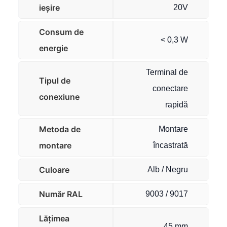
ieșire
20V
Consum de
< 0,3 W
energie
Terminal de
Tipul de
conectare
conexiune
rapidă
Metoda de
Montare
montare
încastrată
Culoare
Alb / Negru
Număr RAL
9003 / 9017
Lățimea
45 mm