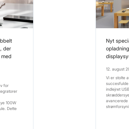
obbelt
Nyt spec
, der
opladning
r med
displaysy
12. august 
Vi er stolte
succesfulde 
v for
indlejret US
tegratorer
skræddersyet 
avancerede 
 nye 100W
strømforsyn
e. Dette