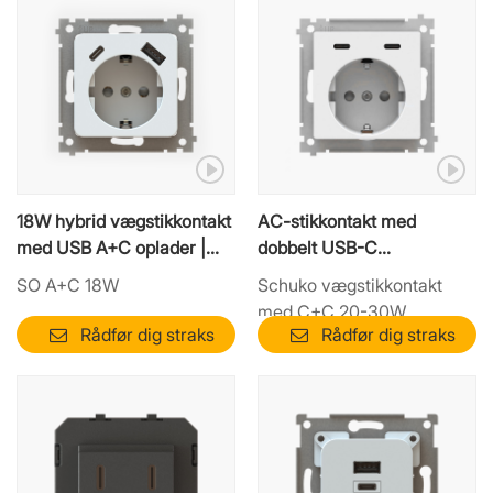
18W hybrid vægstikkontakt
AC-stikkontakt med
med USB A+C oplader |
dobbelt USB-C
Omkostningseffektivt
hurtigopladningsmodul
SO A+C 18W
Schuko vægstikkontakt
integreret modul
med C+C 20-30W
Rådfør dig straks
Rådfør dig straks