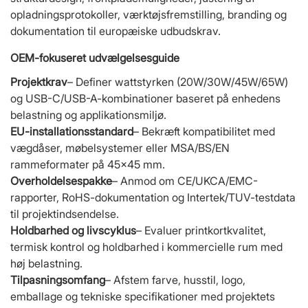
opladningsprotokoller, værktøjsfremstilling, branding og
dokumentation til europæiske udbudskrav.
OEM-fokuseret udvælgelsesguide
Projektkrav
– Definer wattstyrken (20W/30W/45W/65W)
og USB-C/USB-A-kombinationer baseret på enhedens
belastning og applikationsmiljø.
EU-installationsstandard
– Bekræft kompatibilitet med
vægdåser, møbelsystemer eller MSA/BS/EN
rammeformater på 45×45 mm.
Overholdelsespakke
– Anmod om CE/UKCA/EMC-
rapporter, RoHS-dokumentation og Intertek/TUV-testdata
til projektindsendelse.
Holdbarhed og livscyklus
– Evaluer printkortkvalitet,
termisk kontrol og holdbarhed i kommercielle rum med
høj belastning.
Tilpasningsomfang
– Afstem farve, husstil, logo,
emballage og tekniske specifikationer med projektets