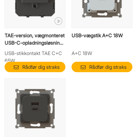
TAE-version, vægmonteret
USB-vægstik A+C 18W
USB-C-opladningsløsning
med høj effekt — 65 W PD-
USB-stikkontakt TAE C+C
A+C 18W
udgang
65W
Rådfør dig straks
Rådfør dig straks