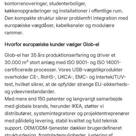
kontorrenoveringer, studenterboliger,
køkkenopgraderinger og installationer i offentlige rum.
Den kompakte struktur sikrer problemfri integration med
europæiske vægdåser, kabelkanaler og modulære
rammer.
Hvorfor europæiske kunder vælger Glob-el
Glob-el har 35 års produktionserfaring og driver et
30.000 m² stort anlæg med ISO 9001- og ISO 14001-
certificerede processer. Vores USB-vægstikprodukter
overholder CE-, RoHS-, UKCA-, EMC- og Intertek/TUV-
test, hvilket sikrer, at de opfylder strenge EU-sikkerheds-
og ydeevnestandarder.
Med mere end 150 patenter og langvarigt samarbejde
med globale brands, herunder IKEA, støtter vi
distributører, systemintegratorer og projektentreprenører
med pålidelig levering, stabil kvalitet og fuld teknisk
support. OEM/ODM-tjenester dækker brugerdefineret
strukturdesign, frontplademuligheder, justering af