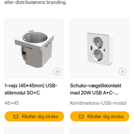
eller distributørens branding.
1-vejs (45*45mm) USB-
Schuko-vægstikkontakt
stikmodul SO+C
med 20W USB A+C-
oplader | Hybrid
45×45
Kombinations-USB-modul
strømmodul
Rådfør dig straks
Rådfør dig straks