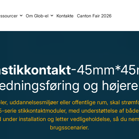
ssourcer
Om Glob-el
Kontakte
Canton Fair 2026
stikkontakt
-45mm*45m
dningsføring og højere e
er, uddannelsesmiljøer eller offentlige rum, skal strømf
5-serie stikkontaktmoduler, med understøttelse af både 
d under installation og letter vedligeholdelse, så du nem
brugsscenarier.