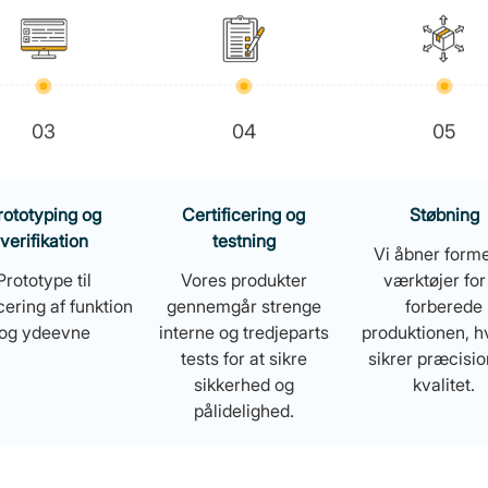
03
04
05
rototyping og
Certificering og
Støbning
verifikation
testning
Vi åbner form
Prototype til
Vores produkter
værktøjer for
cering af funktion
gennemgår strenge
forberede
og ydeevne
interne og tredjeparts
produktionen, hv
tests for at sikre
sikrer præcisio
sikkerhed og
kvalitet.
pålidelighed.