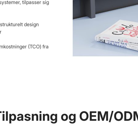
stemer, tilpasser sig
 strukturelt design
r
mkostninger (TCO) fra
Tilpasning og OEM/OD