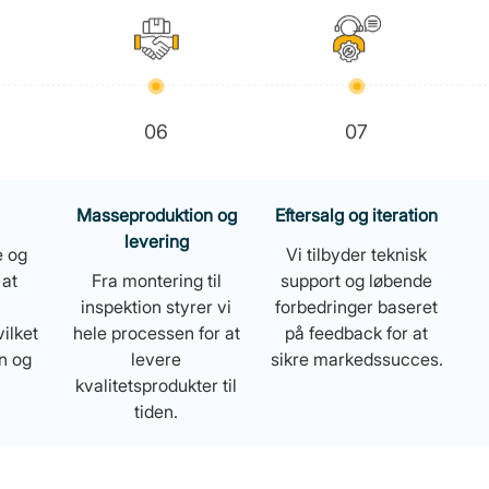
06
07
Masseproduktion og
Eftersalg og iteration
levering
e og
Vi tilbyder teknisk
 at
Fra montering til
support og løbende
inspektion styrer vi
forbedringer baseret
ilket
hele processen for at
på feedback for at
n og
levere
sikre markedssucces.
kvalitetsprodukter til
tiden.