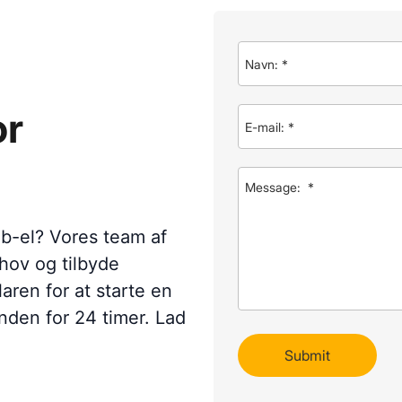
or
ob-el? Vores team af
ehov og tilbyde
ren for at starte en
nden for 24 timer. Lad