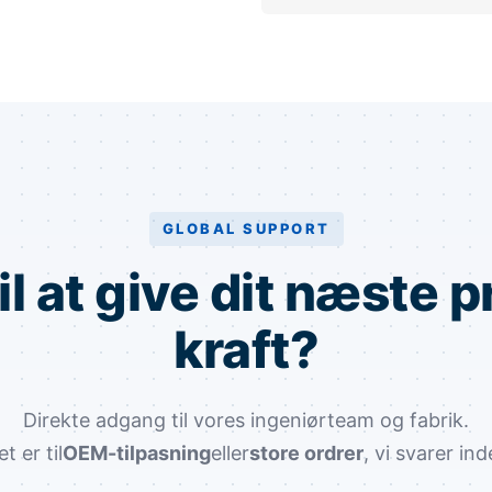
GLOBAL SUPPORT
til at give dit næste p
kraft?
Direkte adgang til vores ingeniørteam og fabrik.
 er til
OEM-tilpasning
eller
store ordrer
, vi svarer ind