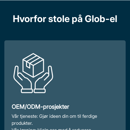
Hvorfor stole på Glob-el
Trådløs lading
Ekspert på tilpasset kraft
OEM/ODM-prosjekter
Vår tjeneste: Gjør ideen din om til ferdige
produkter.
Vår løsning: Hjelp oss med å redusere