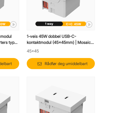
lmodul
1-veis 45W dobbel USB-C-
ters type-
kontaktmodul (45x45mm) | Mosaic-
ladeinnsats for høy hastighet
45×45
delbart
Rådfør deg umiddelbart