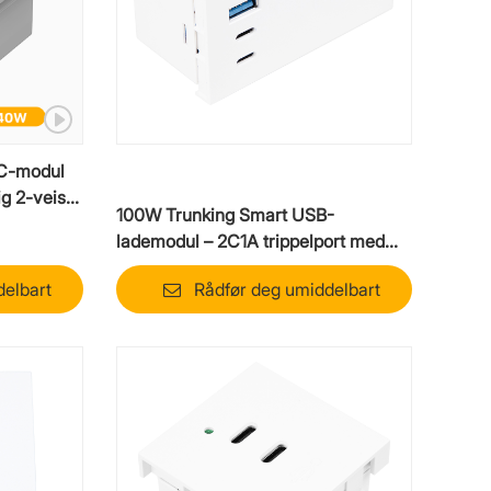
-C-modul
ig 2-veis
100W Trunking Smart USB-
lademodul – 2C1A trippelport med
intelligent strømtildeling
delbart
Rådfør deg umiddelbart