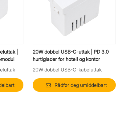
luttak |
20W dobbel USB-C-uttak | PD 3.0
demodul
hurtiglader for hotell og kontor
luttak
20W dobbel USB-C-kabeluttak
delbart
Rådfør deg umiddelbart