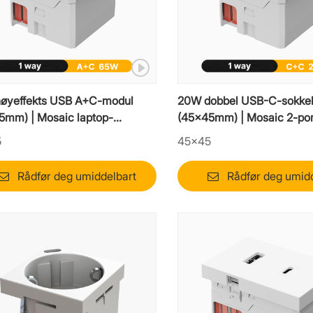
øyeffekts USB A+C-modul
20W dobbel USB-C-sokke
5mm) | Mosaic laptop-
(45x45mm) | Mosaic 2-por
nsats
C-innsats
5
45×45
Rådfør deg umiddelbart
Rådfør deg umid