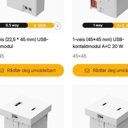
eis (22,5 * 45 mm) USB-
1-veis (45*45 mm) USB-
lmodul
kontaktmodul A+C 20 W
45
45×45
Rådfør deg umiddelbart
Rådfør deg umid