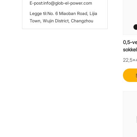
E-post:
info@glob-el-power.com
Legge til:
No. 6 Miaoban Road, Lijia
Town, Wujin District, Changzhou
0,5-v
sokke
22,5×