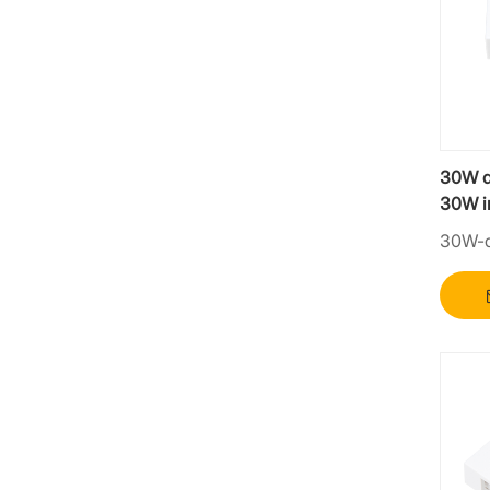
30W d
30W i
30W-