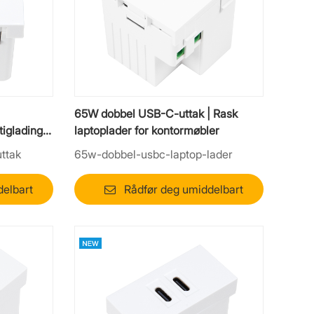
65W dobbel USB-C-uttak | Rask
tiglading
laptoplader for kontormøbler
ttak
65w-dobbel-usbc-laptop-lader
delbart
Rådfør deg umiddelbart