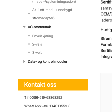
(møbel-/systemintegrasjon)
Sertif
samsva
Alt-i-ett-modul (innebygd
OEM/O
strømadapter)
laderp
AC-strømuttak
Hurtig
Enveiskjøring
Strøm 
2-veis
Formf
Sertif
3-veis
Integ
Data- og kontrollmoduler
Kontakt oss
Tlf:
0086-519-68868292
WhatsApp:
+86-13401355913