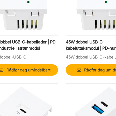
obbel USB-C-kabellader | PD
45W dobbel USB-C-
ndustriell strømmodul
kabeluttaksmodul | PD-hur
for kontor og møbler
dobbel-USB-C
45W dobbel USB-C-kabelu
Rådfør deg umiddelbart
Rådfør deg umid