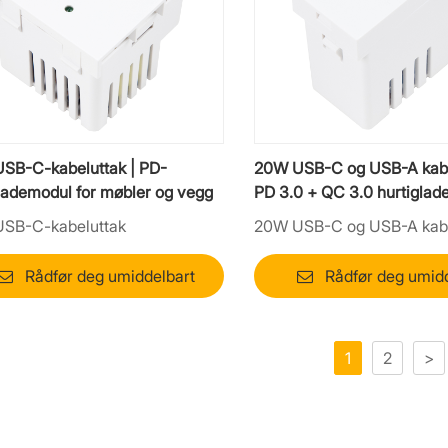
SB-C-kabeluttak | PD-
20W USB-C og USB-A kabe
lademodul for møbler og vegg
PD 3.0 + QC 3.0 hurtigla
SB-C-kabeluttak
20W USB-C og USB-A kabe
Rådfør deg umiddelbart
Rådfør deg umid
1
2
>