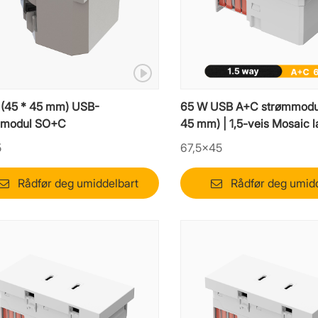
s (45 * 45 mm) USB-
65 W USB A+C strømmodul
lmodul SO+C
45 mm) | 1,5-veis Mosaic l
lader
5
67,5×45
Rådfør deg umiddelbart
Rådfør deg umid