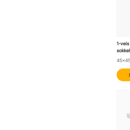
1-vei
sokke
45×4