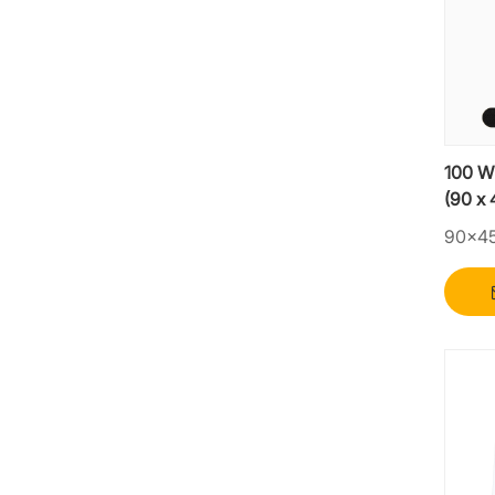
100 W
(90 x 
høyeff
90×4