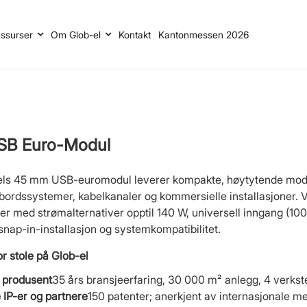
ssurser
Om Glob-el
Kontakt
Kantonmessen 2026
SB Euro-Modul
els 45 mm USB-euromodul leverer kompakte, høytytende modu
bordssystemer, kabelkanaler og kommersielle installasjoner
er med strømalternativer opptil 140 W, universell inngang (10
snap-in-installasjon og systemkompatibilitet.
r stole på Glob-el
 produsent
35 års bransjeerfaring, 30 000 m² anlegg, 4 verkst
 IP-er og partnere
150 patenter; anerkjent av internasjonale me