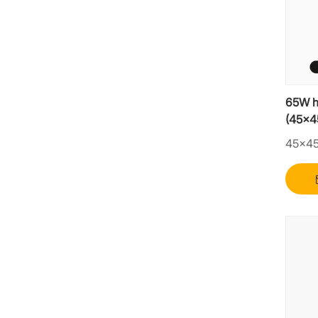
65W h
(45x4
ladein
45×4