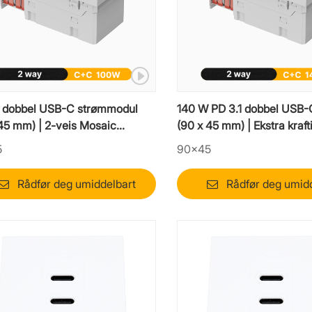
 dobbel USB-C strømmodul
140 W PD 3.1 dobbel USB
45 mm) | 2-veis Mosaic
(90 x 45 mm) | Ekstra kraft
ektslader
innsats
5
90×45
Rådfør deg umiddelbart
Rådfør deg umid