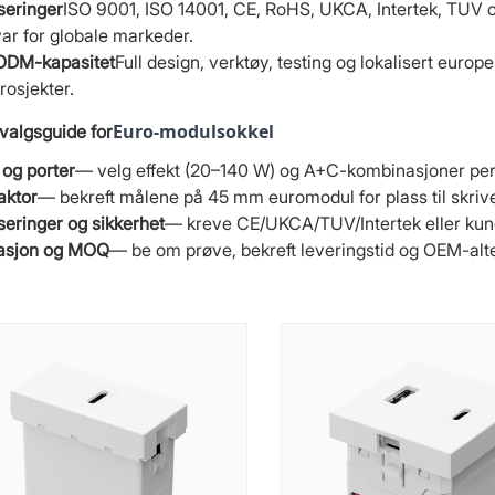
iseringer
ISO 9001, ISO 14001, CE, RoHS, UKCA, Intertek, TUV og
r for globale markeder.
DM-kapasitet
Full design, verktøy, testing og lokalisert euro
rosjekter.
Euro-modulsokkel
valgsguide for
og porter
— velg effekt (20–140 W) og A+C-kombinasjoner per
aktor
— bekreft målene på 45 mm euromodul for plass til skri
iseringer og sikkerhet
— kreve CE/UKCA/TUV/Intertek eller kunde
rasjon og MOQ
— be om prøve, bekreft leveringstid og OEM-alt