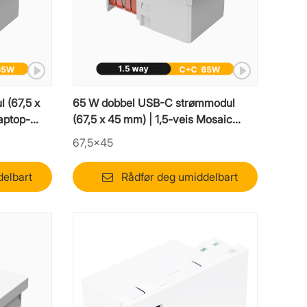
 (67,5 x
65 W dobbel USB-C strømmodul
aptop-
(67,5 x 45 mm) | 1,5-veis Mosaic
laptop-lader
67,5×45
delbart
Rådfør deg umiddelbart