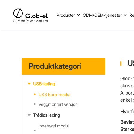
Produkter
ODM/OEM-tjenester
Re
U
Produktkategori
Glob-
USB-lading
skrive
A-port
USB Euro-modul
enkel 
Veggmontert versjon
Hvorfo
Trådløs lading
Bevist
Innebygd modul
Sterke