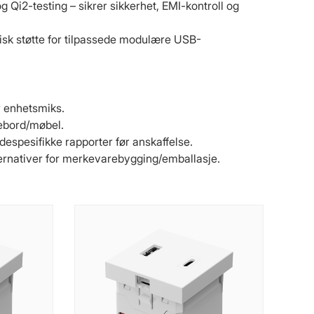
 Qi2-testing – sikrer sikkerhet, EMI-kontroll og
peisk støtte for tilpassede modulære USB-
 enhetsmiks.
vebord/møbel.
spesifikke rapporter før anskaffelse.
ernativer for merkevarebygging/emballasje.