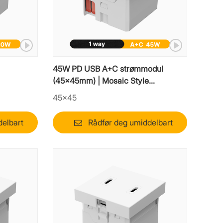
45W PD USB A+C strømmodul
(45x45mm) | Mosaic Style
hurtigladerinnsats
45×45
delbart
Rådfør deg umiddelbart