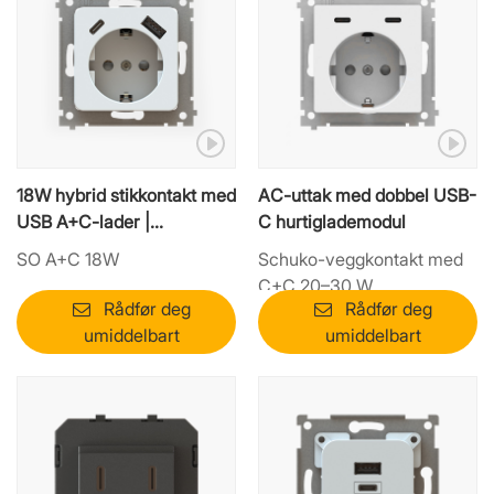
18W hybrid stikkontakt med
AC-uttak med dobbel USB-
USB A+C-lader |
C hurtiglademodul
Kostnadseffektiv integrert
SO A+C 18W
Schuko-veggkontakt med
modul
C+C 20–30 W
Rådfør deg
Rådfør deg
umiddelbart
umiddelbart