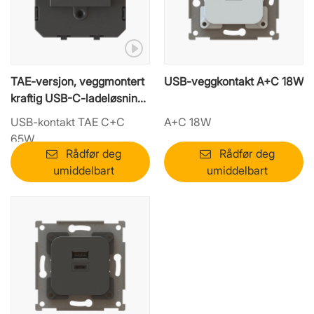
TAE-versjon, veggmontert
USB-veggkontakt A+C 18W
kraftig USB-C-ladeløsning
– 65 W PD-utgang
USB-kontakt TAE C+C
A+C 18W
65W
Rådfør deg
Rådfør deg
umiddelbart
umiddelbart