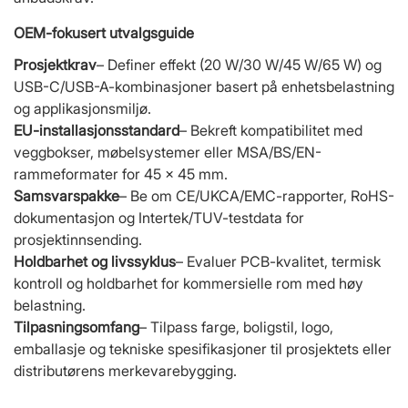
OEM-fokusert utvalgsguide
Prosjektkrav
– Definer effekt (20 W/30 W/45 W/65 W) og
USB-C/USB-A-kombinasjoner basert på enhetsbelastning
og applikasjonsmiljø.
EU-installasjonsstandard
– Bekreft kompatibilitet med
veggbokser, møbelsystemer eller MSA/BS/EN-
rammeformater for 45 × 45 mm.
Samsvarspakke
– Be om CE/UKCA/EMC-rapporter, RoHS-
dokumentasjon og Intertek/TUV-testdata for
prosjektinnsending.
Holdbarhet og livssyklus
– Evaluer PCB-kvalitet, termisk
kontroll og holdbarhet for kommersielle rom med høy
belastning.
Tilpasningsomfang
– Tilpass farge, boligstil, logo,
emballasje og tekniske spesifikasjoner til prosjektets eller
distributørens merkevarebygging.