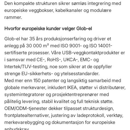
Den kompakte strukturen sikrer sømløs integrering med
europeiske veggbokser, kabelkanaler og modulære
rammer.
Hvorfor europeiske kunder velger Glob-el
Glob-el har 35 års produksjonserfaring og driver et
anlegg på 30 000 m² med ISO 9001- og ISO 14001-
sertifiserte prosesser. Våre USB-veggkontaktprodukter er
i samsvar med CE-, RoHS-, UKCA-, EMC- og
Intertek/TUV-testing, noe som sikrer at de oppfyller
strenge EU-sikkerhets- og ytelsesstandarder.
Med mer enn 150 patenter og langsiktig samarbeid med
globale merkevarer, inkludert IKEA, støtter vi distributører,
systemintegratorer og prosjektentreprenører med
pålitelig levering, stabil kvalitet og full teknisk støtte.
OEM/ODM-tjenester dekker tilpasset strukturdesign,
frontplatealternativer, justering av ladeprotokoll, verktøy,
merkevarebygging og dokumentasjon for europeiske
anbudskrav.