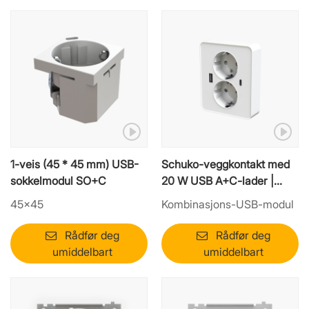
1-veis (45 * 45 mm) USB-
Schuko-veggkontakt med
sokkelmodul SO+C
20 W USB A+C-lader |
Hybrid strømmodul
45×45
Kombinasjons-USB-modul
Rådfør deg
Rådfør deg
umiddelbart
umiddelbart