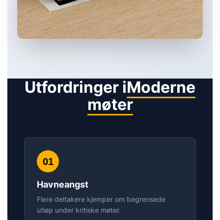
Utfordringer i
Moderne
møter
01
Havneangst
Flere deltakere kjemper om begrensede
utløp under kritiske møter.