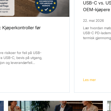
USB-C vs. US
OEM-kjøpere 
22. mai 2026
Kjøperkontroller før
Lær hvordan møb
USB-C PD-lademodu
termisk gjennomga
 risikoer for feil på USB-
fra USB-C, bevis på utgang,
n og leverandørfeil...
Les mer