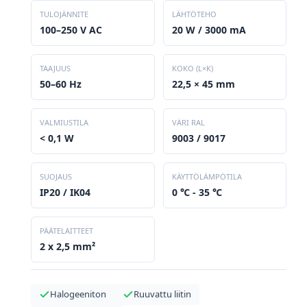
TULOJÄNNITE
LÄHTÖTEHO
100–250 V AC
20 W / 3000 mA
TAAJUUS
KOKO (L×K)
50–60 Hz
22,5 × 45 mm
VALMIUSTILA
VÄRI RAL
< 0,1 W
9003 / 9017
SUOJAUS
KÄYTTÖLÄMPÖTILA
IP20 / IK04
0 ℃ - 35 ℃
PÄÄTELAITTEET
2 x 2,5 mm²
Halogeeniton
Ruuvattu liitin