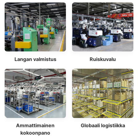
Langan valmistus
Ruiskuvalu
Ammattimainen
Globaali logistiikka
kokoonpano