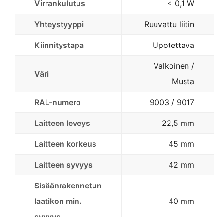
Virrankulutus
< 0,1 W
Yhteystyyppi
Ruuvattu liitin
Kiinnitystapa
Upotettava
Valkoinen /
Väri
Musta
RAL-numero
9003 / 9017
Laitteen leveys
22,5 mm
Laitteen korkeus
45 mm
Laitteen syvyys
42 mm
Sisäänrakennetun
laatikon min.
40 mm
syvyys