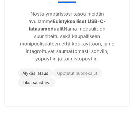
Nosta ympäristösi tasoa meidän
avullamme
Edistykselliset USB-C-
latausmoduulit
Nämä moduulit on
suunniteltu sekä kaupalliseen
monipuolisuuteen että kotikäyttöön, ja ne
integroituvat saumattomasti sohviin,
yöpöytiin ja toimistopöytiin.
Älykäs lataus
Upotetut huonekalut
Tilaa säästävä