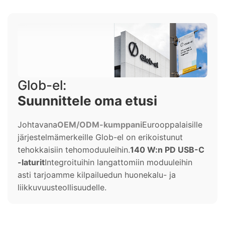
Glob-el:
Suunnittele oma etusi
Johtavana
OEM/ODM-kumppani
Eurooppalaisille
järjestelmämerkeille Glob-el on erikoistunut
tehokkaisiin tehomoduuleihin.
140 W:n PD USB-C
-laturit
Integroituihin langattomiin moduuleihin
asti tarjoamme kilpailuedun huonekalu- ja
liikkuvuusteollisuudelle.