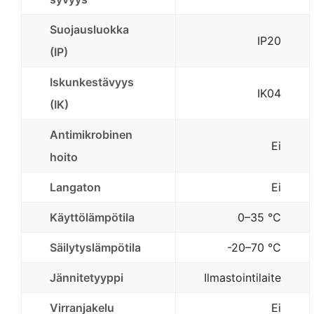
Suojausluokka
IP20
(IP)
Iskunkestävyys
IK04
(IK)
Antimikrobinen
Ei
hoito
Langaton
Ei
Käyttölämpötila
0–35 ℃
Säilytyslämpötila
-20–70 ℃
Jännitetyyppi
Ilmastointilaite
Virranjakelu
Ei