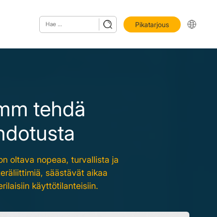
Pikatarjous
mm tehdä
hdotusta
on oltava nopeaa, turvallista ja
eräliittimiä, säästävät aikaa
aisiin käyttötilanteisiin.