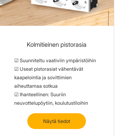
Kolmitieinen pistorasia
☑ Suunniteltu vaativiin ympäristöihin
☑ Useat pistorasiat vähentävät
kaapelointia ja sovittimien
aiheuttamaa sotkua
☑ Ihanteellinen: Suuriin
neuvottelupöytiin, koulutustiloihin
Näytä tiedot