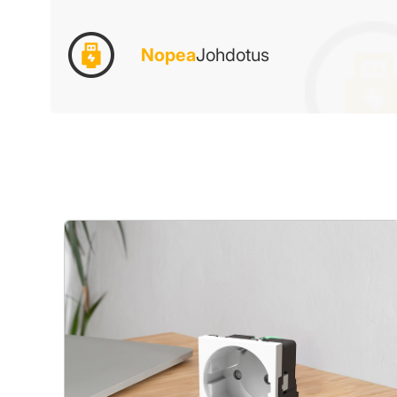
Nopea
Johdotus