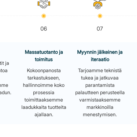
06
07
Massatuotanto ja
Myynnin jälkeinen ja
toimitus
iteraatio
t ja
ntoa
Kokoonpanosta
Tarjoamme teknistä
tarkastukseen,
tukea ja jatkuvaa
emme
hallinnoimme koko
parantamista
aadun.
prosessia
palautteen perusteella
toimittaaksemme
varmistaaksemme
laadukkaita tuotteita
markkinoilla
ajallaan.
menestymisen.