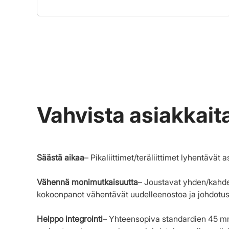
Vahvista asiakkai
Säästä aikaa
– Pikaliittimet/teräliittimet lyhentävät
Vähennä monimutkaisuutta
– Joustavat yhden/kahde
kokoonpanot vähentävät uudelleenostoa ja johdotus
Helppo integrointi
– Yhteensopiva standardien 45 mm