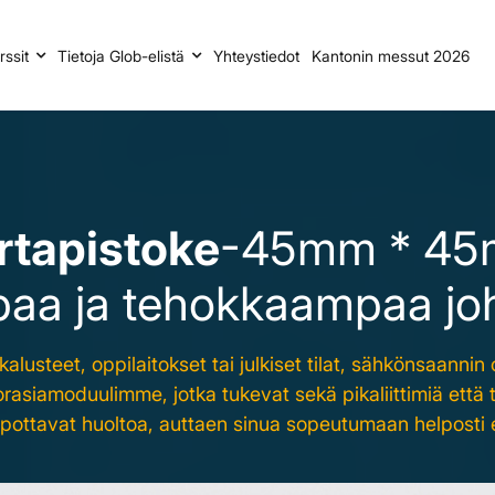
rssit
Tietoja Glob-elistä
Yhteystiedot
Kantonin messut 2026
rtapistoke
-45mm * 45
aa ja tehokkaampaa jo
alusteet, oppilaitokset tai julkiset tilat, sähkönsaannin 
rasiamoduulimme, jotka tukevat sekä pikaliittimiä että t
ottavat huoltoa, auttaen sinua sopeutumaan helposti eril