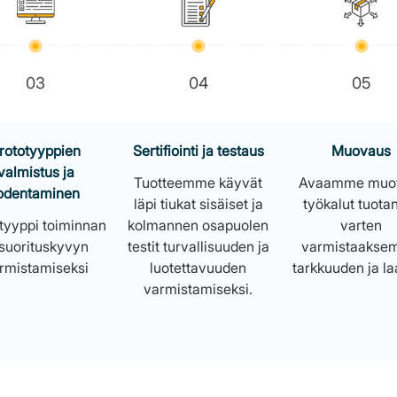
03
04
05
rototyyppien
Sertifiointi ja testaus
Muovaus
valmistus ja
Tuotteemme käyvät
Avaamme muoti
odentaminen
läpi tiukat sisäiset ja
työkalut tuota
tyyppi toiminnan
kolmannen osapuolen
varten
 suorituskyvyn
testit turvallisuuden ja
varmistaaks
rmistamiseksi
luotettavuuden
tarkkuuden ja l
varmistamiseksi.