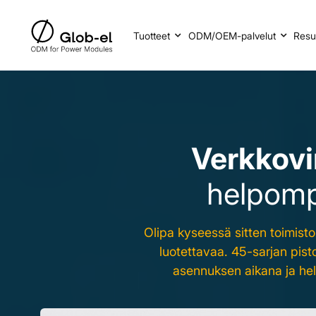
Tuotteet
ODM/OEM-palvelut
Resu
Verkkovi
helpomp
Olipa kyseessä sitten toimistok
luotettavaa. 45-sarjan pisto
asennuksen aikana ja help