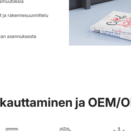
sämuutoksia
it ja rakennesuunnittelu
aan asennuksesta
kauttaminen ja OEM/