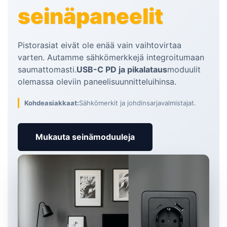
seinäpaneelit
Pistorasiat eivät ole enää vain vaihtovirtaa
varten. Autamme sähkömerkkejä integroitumaan
saumattomasti.
USB-C PD ja pikalataus
moduulit
olemassa oleviin paneelisuunnitteluihinsa.
Kohdeasiakkaat:
Sähkömerkit ja johdinsarjavalmistajat.
Mukauta seinämoduuleja