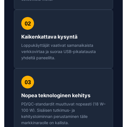
02
Kaikenkattava kysyntä
Loppukäyttäjät vaativat samanaikaista
verkkovirtaa ja suoraa USB-pikalatausta
yhdeltä paneelilta.
03
Nopea teknologinen kehitys
PD/QC-standardit muuttuvat nopeasti (18 W–
100 W). Sisäisen tutkimus- ja
kehitystoiminnan perustaminen tälle
markkinaraolle on kallista.