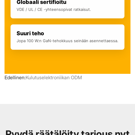
Globaali sertifioitu
VDE / UL / CE -yhteensopivat ratkaisut.
Suuri teho
Jopa 100 W:n GaN-tehokkuus seinään asennettaessa.
Edellinen:
Kulutuselektroniikan ODM
Pyydä räätälöity tarjous nyt