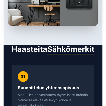
Haasteita
Sähkömerkit
01
Suunnittelun yhteensopivuus
Moduulien on vastattava täydellisesti brändin
olemassa olevaa etulevyn kokoa ja
esteettistä kieltä.