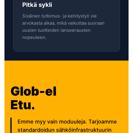
Pitkä sykli
Sisäinen tutkimus- ja kehitystyö vie
arvokasta aikaa, mikä vaikuttaa suoraan
uusien tuotteiden lanseerausten
nopeuteen.
Glob-el
Etu.
Emme myy vain moduuleja. Tarjoamme
standardoidun sähköinfrastruktuurin