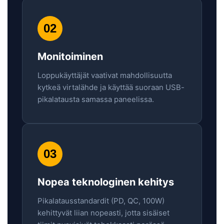
02
Monitoiminen
Loppukäyttäjät vaativat mahdollisuutta
kytkeä virtalähde ja käyttää suoraan USB-
pikalatausta samassa paneelissa.
03
Nopea teknologinen kehitys
Pikalatausstandardit (PD, QC, 100W)
kehittyvät liian nopeasti, jotta sisäiset