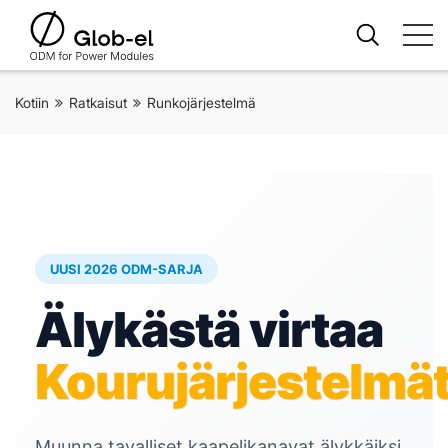
Kotiin
Ratkaisut
Runkojärjestelmä
UUSI 2026 ODM-SARJA
Älykästä virtaa
Kourujärjestelmä
Muunna tavalliset kaapelikanavat älykkäiksi