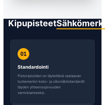
Kipupisteet
Sähkömerki
01
Standardointi
Pistorasioiden on täytettävä vastaavan
tuotemerkin koko- ja ulkonäköstandardit
täyden yhteensopivuuden
varmistamiseksi.