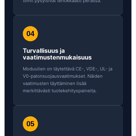
tiimit pysyisivät tehokkaasti perässä.
04
Turvallisuus ja
vaatimustenmukaisuus
Moduulien on täytettävä CE-, VDE-, UL- ja
V0-palonsuojausvaatimukset. Näiden
vaatimusten täyttäminen lisää
merkittävästi tuotekehityspaineita.
05