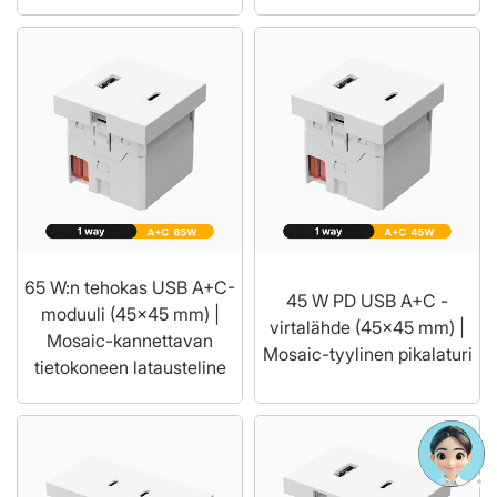
65 W:n tehokas USB A+C-
45 W PD USB A+C -
moduuli (45x45 mm) |
virtalähde (45x45 mm) |
Mosaic-kannettavan
Mosaic-tyylinen pikalaturi
tietokoneen latausteline