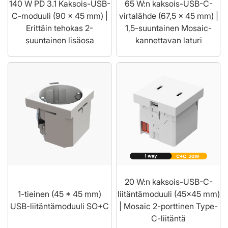
140 W PD 3.1 Kaksois-USB-
65 W:n kaksois-USB-C-
C-moduuli (90 x 45 mm) |
virtalähde (67,5 x 45 mm) |
Erittäin tehokas 2-
1,5-suuntainen Mosaic-
suuntainen lisäosa
kannettavan laturi
20 W:n kaksois-USB-C-
1-tieinen (45 * 45 mm)
liitäntämoduuli (45x45 mm)
USB-liitäntämoduuli SO+C
| Mosaic 2-porttinen Type-
C-liitäntä