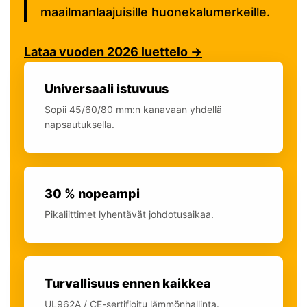
maailmanlaajuisille huonekalumerkeille.
Lataa vuoden 2026 luettelo →
Universaali istuvuus
Sopii 45/60/80 mm:n kanavaan yhdellä
napsautuksella.
30 % nopeampi
Pikaliittimet lyhentävät johdotusaikaa.
Turvallisuus ennen kaikkea
UL962A / CE-sertifioitu lämmönhallinta.