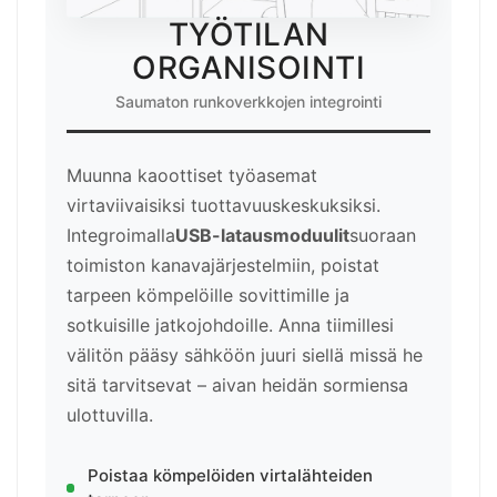
TYÖTILAN
ORGANISOINTI
Saumaton runkoverkkojen integrointi
Muunna kaoottiset työasemat
virtaviivaisiksi tuottavuuskeskuksiksi.
Integroimalla
USB-latausmoduulit
suoraan
toimiston kanavajärjestelmiin, poistat
tarpeen kömpelöille sovittimille ja
sotkuisille jatkojohdoille. Anna tiimillesi
välitön pääsy sähköön juuri siellä missä he
sitä tarvitsevat – aivan heidän sormiensa
ulottuvilla.
Poistaa kömpelöiden virtalähteiden