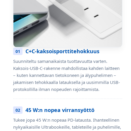
C+C-kaksoisporttitehokkuus
01
Suunniteltu samanaikaista tuottavuutta varten.
Kaksois-USB-C-rakenne mahdollistaa kahden laitteen
– kuten kannettavan tietokoneen ja älypuhelimen –
jakamisen tehokkaalla latauksella ja uusimmilla USB-
protokollilla ilman nopeuden rajoittamista.
45 W:n nopea virransyöttö
02
Tukee jopa 45 W:n nopeaa PD-latausta. Ihanteellinen
nykyaikaisille Ultrabookeille, tableteille ja puhelimille,