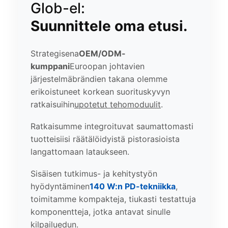
Glob-el:
Suunnittele oma etusi.
Strategisena
OEM/ODM-
kumppani
Euroopan johtavien
järjestelmäbrändien takana olemme
erikoistuneet korkean suorituskyvyn
ratkaisuihin
upotetut tehomoduulit
.
Ratkaisumme integroituvat saumattomasti
tuotteisiisi räätälöidyistä pistorasioista
langattomaan lataukseen.
Sisäisen tutkimus- ja kehitystyön
hyödyntäminen
140 W:n PD-tekniikka
,
toimitamme kompakteja, tiukasti testattuja
komponentteja, jotka antavat sinulle
kilpailuedun.