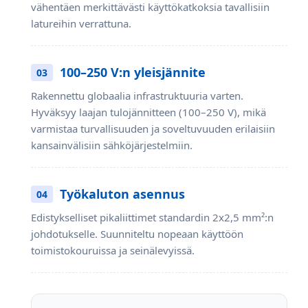
vähentäen merkittävästi käyttökatkoksia tavallisiin
latureihin verrattuna.
100–250 V:n yleisjännite
03
Rakennettu globaalia infrastruktuuria varten.
Hyväksyy laajan tulojännitteen (100–250 V), mikä
varmistaa turvallisuuden ja soveltuvuuden erilaisiin
kansainvälisiin sähköjärjestelmiin.
Työkaluton asennus
04
Edistykselliset pikaliittimet standardin 2x2,5 mm²:n
johdotukselle. Suunniteltu nopeaan käyttöön
toimistokouruissa ja seinälevyissä.