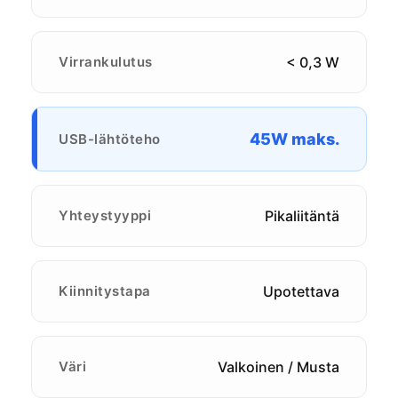
Virrankulutus
< 0,3 W
45W maks.
USB-lähtöteho
Yhteystyyppi
Pikaliitäntä
Kiinnitystapa
Upotettava
Väri
Valkoinen / Musta