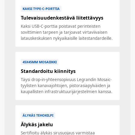
KAKSI TYPE-C-PORTTIA
Tulevaisuudenkestävä liitettävyys
Kaksi USB-C-porttia poistavat perinteisten
sovittimien tarpeen ja tarjoavat virtaviivaisen
latauskeskuksen nykyaikaisille laitestandardeille.
45X45MM MOSAIIKKI
Standardoitu kiinnitys
Täysi drop-in-yhteensopivuus Legrandin Mosaic-
tyylisten kanavajohtojen, pistorasiapylväiden ja
kaupallisten infrastruktuurijärjestelmien kanssa.
ÄLYKÄS TEHOKILPI
Älykäs jakelu
Sertifioitu älykäs sirusuojaus varmistaa