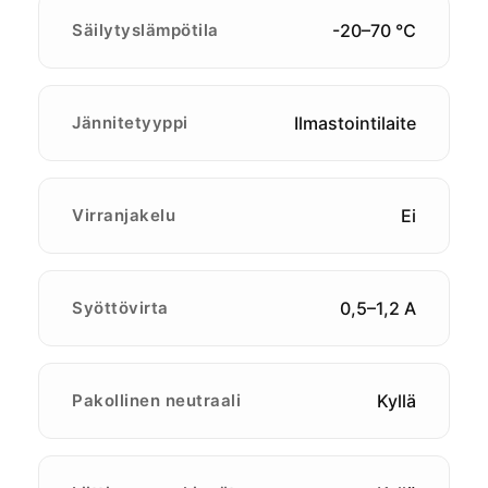
Säilytyslämpötila
-20–70 ℃
Jännitetyyppi
Ilmastointilaite
Virranjakelu
Ei
Syöttövirta
0,5–1,2 A
Pakollinen neutraali
Kyllä