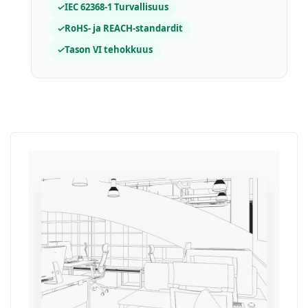
✓
IEC 62368-1 Turvallisuus
✓
RoHS- ja REACH-standardit
✓
Tason VI tehokkuus