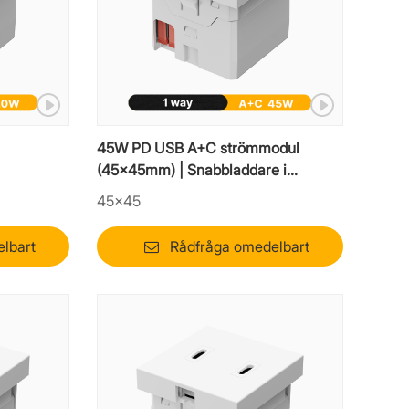
45W PD USB A+C strömmodul
(45x45mm) | Snabbladdare i
mosaikstil
45×45
lbart
Rådfråga omedelbart