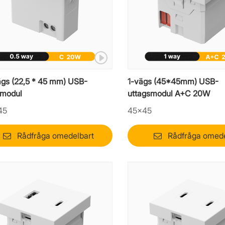
ägs (22,5 * 45 mm) USB-
1-vägs (45*45mm) USB-
smodul
uttagsmodul A+C 20W
45
45×45
Rådfråga omedelbart
Rådfråga omede