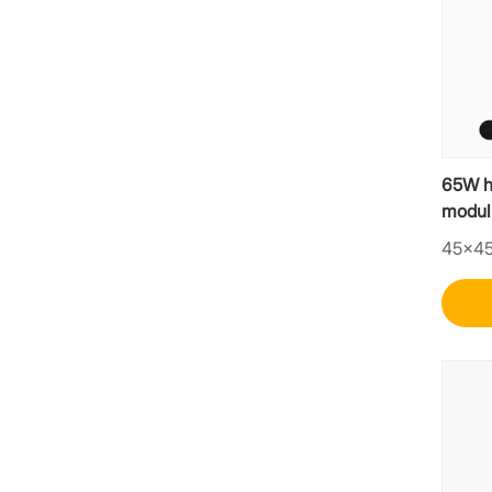
65W h
modul
laddni
45×4