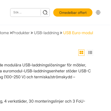
Omedelbar offert
Home
Produkter
USB-laddning
USB Euro-modul
e modulära USB-laddningslösningar för möbler,
Våra euromodul-USB-laddningsenheter stöder USB-C
gång (100–250 V) och termiska/strömskydd –
, 4 verkstäder, 30 monteringslinjer och 3 FoU-