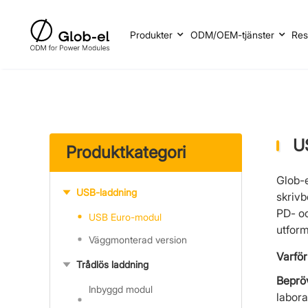
Produkter
ODM/OEM-tjänster
Res
U
Produktkategori
Glob-
USB-laddning
skriv
PD- oc
USB Euro-modul
utform
Väggmonterad version
Varför
Trådlös laddning
Bepröv
Inbyggd modul
labora