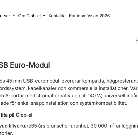
urser
Om Glob-el
Kontakta
Kantonmässan 2026
SB Euro-Modul
els 45 mm USB-euromodul levererar kompakta, högpresterand
bordssystem, kabelkanaler och kommersiella installationer. 
h A-portar med strömalternativ upp till 140 W, universell in
ade för enkel snäppinstallation och systemkompatibilitet.
 lita på Glob-el
ad tillverkare
35 års branscherfarenhet, 30 000 m² anläggning
torier.