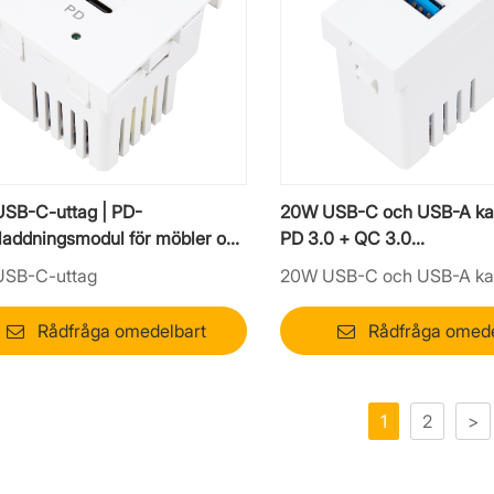
SB-C-uttag | PD-
20W USB-C och USB-A kab
laddningsmodul för möbler och
PD 3.0 + QC 3.0
r
snabbladdningsmodul
SB-C-uttag
20W USB-C och USB-A ka
Rådfråga omedelbart
Rådfråga omede
1
2
>