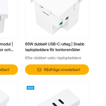
modul |
65W dubbelt USB-C-uttag | Snabb
or och
laptopladdare för kontorsmöbler
65w-dubbel-usbc-laptopladdare
lbart
Rådfråga omedelbart