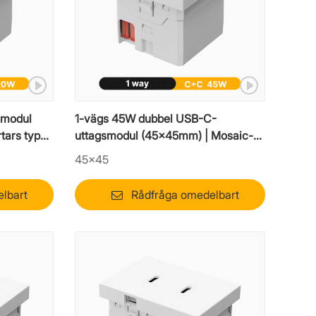
smodul
1-vägs 45W dubbel USB-C-
tars typ-
uttagsmodul (45x45mm) | Mosaic-
laddarinsats för hög hastighet
45×45
lbart
Rådfråga omedelbart