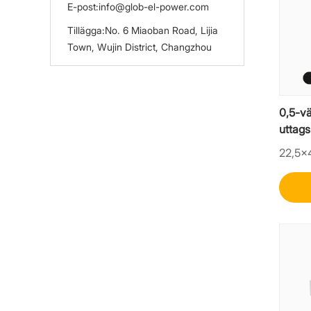
E-post:
info@glob-el-power.com
Tillägga:
No. 6 Miaoban Road, Lijia
Town, Wujin District, Changzhou
0,5-v
uttag
22,5×