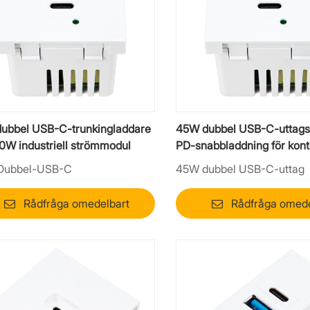
ubbel USB-C-trunkingladdare
45W dubbel USB-C-uttags
0W industriell strömmodul
PD-snabbladdning för kont
möbler
Dubbel-USB-C
45W dubbel USB-C-uttag
Rådfråga omedelbart
Rådfråga omede