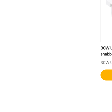
30W U
snabb
vägga
30W U