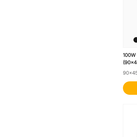
100W 
(90x4
högpr
90×4