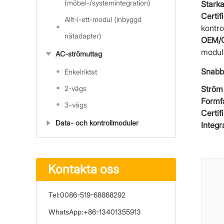
(möbel-/systemintegration)
Starka
Certif
Allt-i-ett-modul (inbyggd
kontro
nätadapter)
OEM/O
modul
AC-strömuttag
Snabb
Enkelriktat
2-vägs
Ström
Formf
3-vägs
Certif
Data- och kontrollmoduler
Integ
Kontakta oss
Tel:
0086-519-68868292
WhatsApp:
+86-13401355913