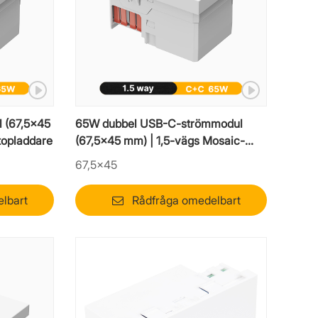
 (67,5x45
65W dubbel USB-C-strömmodul
topladdare
(67,5x45 mm) | 1,5-vägs Mosaic-
laptopladdare
67,5×45
lbart
Rådfråga omedelbart