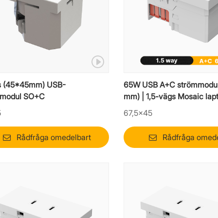
s (45*45mm) USB-
65W USB A+C strömmodul
smodul SO+C
mm) | 1,5-vägs Mosaic lap
5
67,5×45
Rådfråga omedelbart
Rådfråga omede