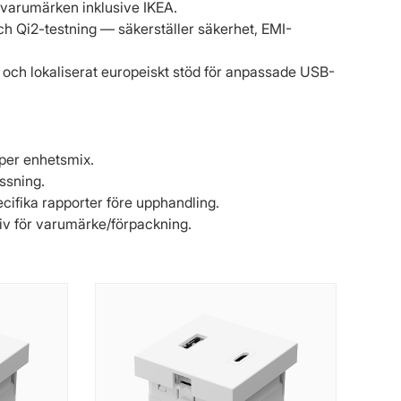
a varumärken inklusive IKEA.
h Qi2-testning — säkerställer säkerhet, EMI-
g och lokaliserat europeiskt stöd för anpassade USB-
per enhetsmix.
ssning.
ifika rapporter före upphandling.
iv för varumärke/förpackning.