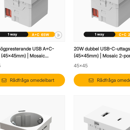
ögpresterande USB A+C-
20W dubbel USB-C-uttag
 (45x45mm) | Mosaic
(45x45mm) | Mosaic 2-por
ngsinsats för bärbar dator
C-insats
5
45×45
Rådfråga omedelbart
Rådfråga omede