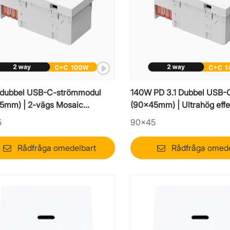
dubbel USB-C-strömmodul
140W PD 3.1 Dubbel USB-
5mm) | 2-vägs Mosaic
(90x45mm) | Ultrahög effe
esterande laddare
vägsinsats
5
90×45
Rådfråga omedelbart
Rådfråga omede