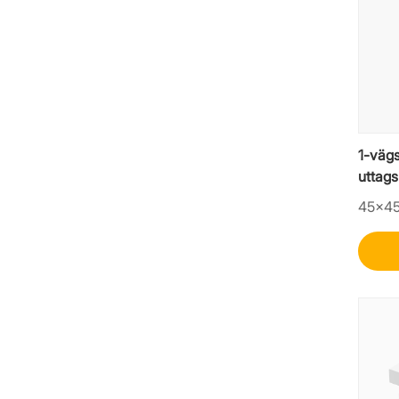
1-väg
uttag
45×4