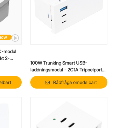
C-modul
kt 2-
100W Trunking Smart USB-
laddningsmodul - 2C1A Trippelport
med intelligent strömfördelning
lbart
Rådfråga omedelbart