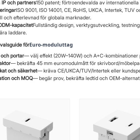
 IP och partners
150 patent; förtroendevalda av internationell
ieringar
ISO 9001, ISO 14001, CE, RoHS, UKCA, Intertek, TUV oc
ll och efterlevnad för globala marknader.
DM-kapacitet
Fullständig design, verktygsutveckling, testnin
ära laddare.
Euro-moduluttag
valsguide för
 och portar
— välj effekt (20W–140W) och A+C-kombinationer 
aktor
— bekräfta 45 mm euromodulmått för skrivbord/möbelpa
ikat och säkerhet
— kräva CE/UKCA/TUV/Intertek eller kundspec
ration och MOQ
— begär prov, bekräfta ledtid och OEM-alternat