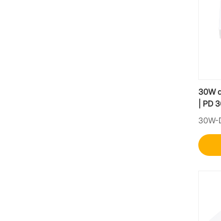
30W d
| PD 3
30W-