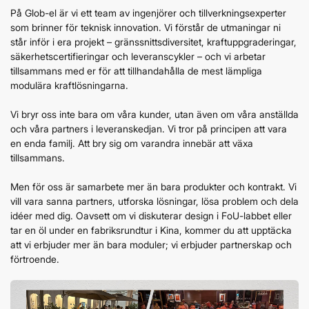
På Glob-el är vi ett team av ingenjörer och tillverkningsexperter
som brinner för teknisk innovation. Vi förstår de utmaningar ni
står inför i era projekt – gränssnittsdiversitet, kraftuppgraderingar,
säkerhetscertifieringar och leveranscykler – och vi arbetar
tillsammans med er för att tillhandahålla de mest lämpliga
modulära kraftlösningarna.
Vi bryr oss inte bara om våra kunder, utan även om våra anställda
och våra partners i leveranskedjan. Vi tror på principen att vara
en enda familj. Att bry sig om varandra innebär att växa
tillsammans.
Men för oss är samarbete mer än bara produkter och kontrakt. Vi
vill vara sanna partners, utforska lösningar, lösa problem och dela
idéer med dig. Oavsett om vi diskuterar design i FoU-labbet eller
tar en öl under en fabriksrundtur i Kina, kommer du att upptäcka
att vi erbjuder mer än bara moduler; vi erbjuder partnerskap och
förtroende.