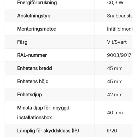
Energiförbrukning
<0,3 W
Anslutningstyp
Snabbanslutn
Monteringsmetod
Infälld monte
Färg
Vit/Svart
RAL-nummer
9003/9017
Enhetens bredd
45 mm
Enhetens höjd
45 mm
Enhetsdjup
42 mm
Minsta djup för inbyggd
40 mm
installationsbox
Lämplig för skyddsklass (IP)
IP20