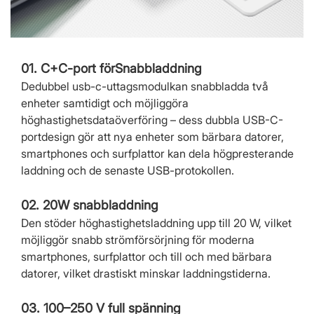
01. C+C-port för
Snabbladdning
De
dubbel usb-c-uttagsmodul
kan snabbladda två
enheter samtidigt och möjliggöra
höghastighetsdataöverföring – dess dubbla USB-C-
portdesign gör att nya enheter som bärbara datorer,
smartphones och surfplattor kan dela högpresterande
laddning och de senaste USB-protokollen.
02. 20W snabbladdning
Den stöder höghastighetsladdning upp till 20 W, vilket
möjliggör snabb strömförsörjning för moderna
smartphones, surfplattor och till och med bärbara
datorer, vilket drastiskt minskar laddningstiderna.
03. 100–250 V full spänning