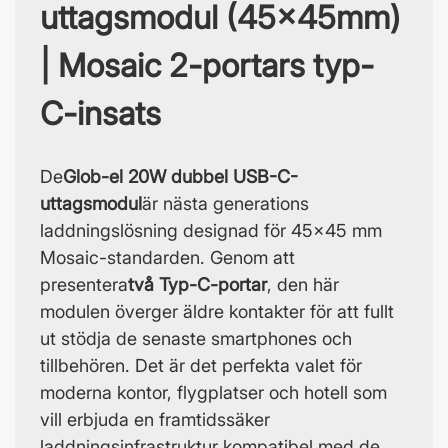
uttagsmodul (45x45mm)
| Mosaic 2-portars typ-
C-insats
De
Glob-el 20W dubbel USB-C-
uttagsmodul
är nästa generations
laddningslösning designad för 45x45 mm
Mosaic-standarden. Genom att
presentera
två Typ-C-portar
, den här
modulen överger äldre kontakter för att fullt
ut stödja de senaste smartphones och
tillbehören. Det är det perfekta valet för
moderna kontor, flygplatser och hotell som
vill erbjuda en framtidssäker
laddningsinfrastruktur kompatibel med de