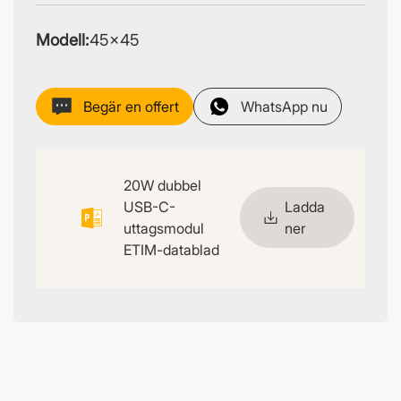
Modell:
45×45
Begär en offert
WhatsApp nu
20W dubbel
USB-C-
Ladda
uttagsmodul
ner
ETIM-datablad