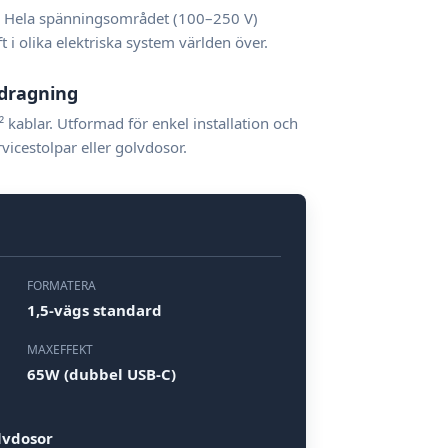
. Hela spänningsområdet (100–250 V)
ift i olika elektriska system världen över.
dragning
kablar. Utformad för enkel installation och
rvicestolpar eller golvdosor.
FORMATERA
1,5-vägs standard
MAXEFFEKT
65W (dubbel USB-C)
lvdosor