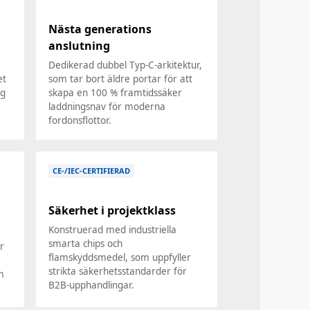
Nästa generations
anslutning
Dedikerad dubbel Typ-C-arkitektur,
et
som tar bort äldre portar för att
ng
skapa en 100 % framtidssäker
laddningsnav för moderna
fordonsflottor.
CE-/IEC-CERTIFIERAD
Säkerhet i projektklass
Konstruerad med industriella
smarta chips och
r
flamskyddsmedel, som uppfyller
strikta säkerhetsstandarder för
m
B2B-upphandlingar.