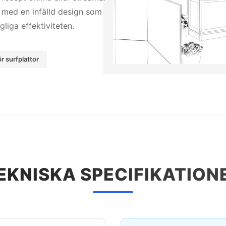
a med en infälld design som
liga effektiviteten.
ör surfplattor
EKNISKA SPECIFIKATION