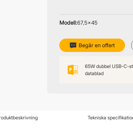
Modell:
67,5×45
Begär en offert
65W dubbel USB-C-s
datablad
roduktbeskrivning
Tekniska specifikatio