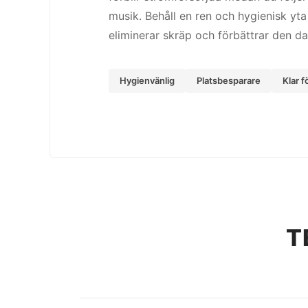
musik. Behåll en ren och hygienisk yt
eliminerar skräp och förbättrar den dag
Hygienvänlig
Platsbesparare
Klar f
T