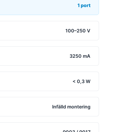
1 port
100–250 V
3250 mA
< 0,3 W
Infälld montering