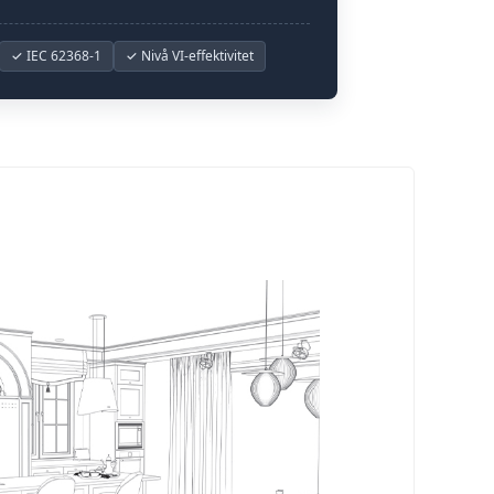
✓ IEC 62368-1
✓ Nivå VI-effektivitet