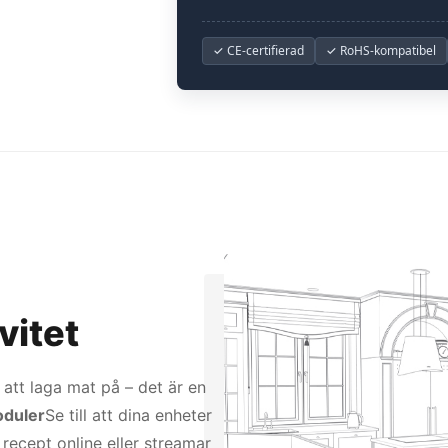
✓ CE-certifierad
✓ RoHS-kompatibel
vitet
att laga mat på – det är en
oduler
Se till att dina enheter
 recept online eller streamar