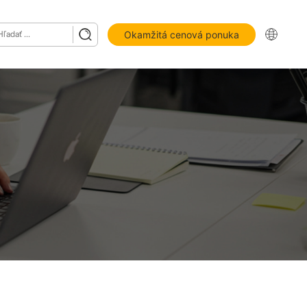
Okamžitá cenová ponuka