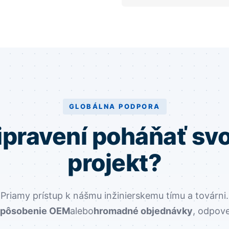
GLOBÁLNA PODPORA
ipravení poháňať svo
projekt?
Priamy prístup k nášmu inžinierskemu tímu a továrni.
spôsobenie OEM
alebo
hromadné objednávky
, odpov