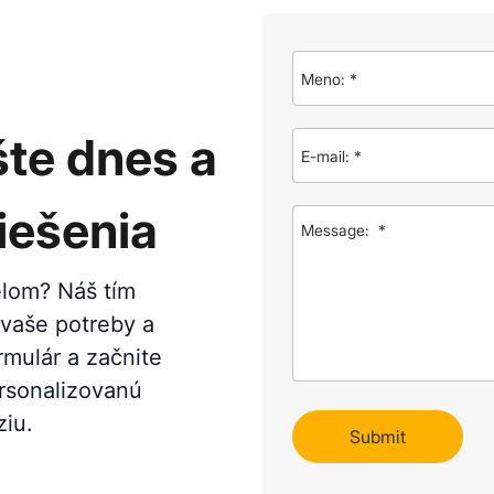
šte dnes a
iešenia
-elom? Náš tím
 vaše potreby a
rmulár a začnite
rsonalizovanú
ziu.