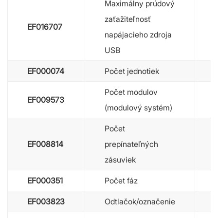
Maximálny prúdový
zaťažiteľnosť
EF016707
napájacieho zdroja
USB
EF000074
Počet jednotiek
Počet modulov
EF009573
(modulový systém)
Počet
EF008814
prepínateľných
zásuviek
EF000351
Počet fáz
EF003823
Odtlačok/označenie