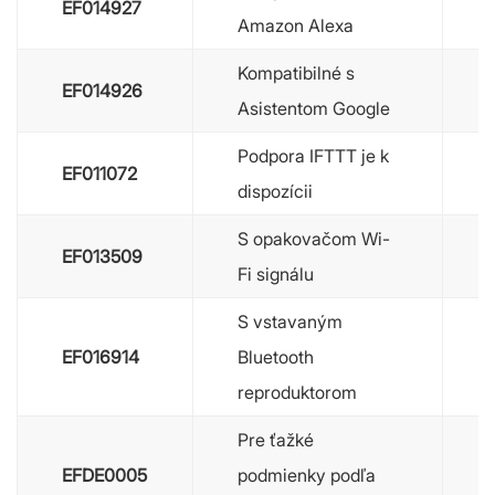
EF014927
Amazon Alexa
Kompatibilné s
EF014926
Asistentom Google
Podpora IFTTT je k
EF011072
dispozícii
S opakovačom Wi-
EF013509
Fi signálu
S vstavaným
EF016914
Bluetooth
reproduktorom
Pre ťažké
EFDE0005
podmienky podľa