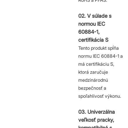
RoHS a PFAS.
02. V súlade s
normou IEC
60884-1,
certifikácia S
Tento produkt spĺňa
normu IEC 60884-1 a
má certifikáciu S,
ktorá zaručuje
medzinárodnú
bezpečnosť a
spoľahlivosť výkonu.
03. Univerzálna
veľkosť pracky,
kompatibilná s