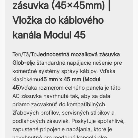
zásuvka (45x45mm) |
Vložka do káblového
kanála Modul 45
Ten/Tá/To
Jednocestná mozaiková zásuvka
Glob-el
je štandardné napájacie riešenie pre
komerčné systémy správy káblov. Vďaka
klasickému
45 mm x 45 mm (Modul
45)
Vďaka rozmerom čelného panela je táto
AC zásuvka navrhnutá tak, aby sa dala
priamo zacvaknúť do kompatibilných
žľabových profilov, servisných stĺpikov a
podlahových zásuviek. Poskytuje spoľahlivé,
zapustené pripojenie napájania, ktoré je
nevyhnutné pre moderné kancelárske