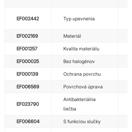
EF002442
Typ upevnenia
EF002169
Materiál
EF001257
Kvalita materiálu
EF000025
Bez halogénov
EF000139
Ochrana povrchu
EF006569
Povrchová úprava
Antibakteriálna
EF023790
liečba
EF006604
S funkciou slučky