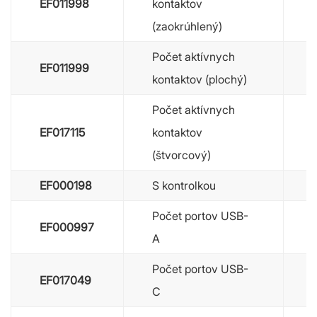
EF011998
kontaktov
(zaokrúhlený)
Počet aktívnych
EF011999
kontaktov (plochý)
Počet aktívnych
EF017115
kontaktov
(štvorcový)
EF000198
S kontrolkou
Počet portov USB-
EF000997
A
Počet portov USB-
EF017049
C