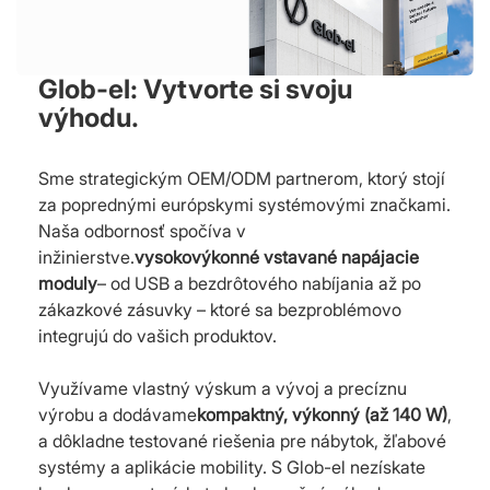
Glob-el: Vytvorte si svoju
výhodu.
Sme strategickým OEM/ODM partnerom, ktorý stojí
za poprednými európskymi systémovými značkami.
Naša odbornosť spočíva v
inžinierstve.
vysokovýkonné vstavané napájacie
moduly
– od USB a bezdrôtového nabíjania až po
zákazkové zásuvky – ktoré sa bezproblémovo
integrujú do vašich produktov.
Využívame vlastný výskum a vývoj a precíznu
výrobu a dodávame
kompaktný, výkonný (až 140 W)
,
a dôkladne testované riešenia pre nábytok, žľabové
systémy a aplikácie mobility. S Glob-el nezískate