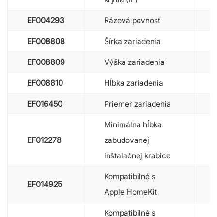
EF004293
Rázová pevnosť
EF008808
Šírka zariadenia
EF008809
Výška zariadenia
EF008810
Hĺbka zariadenia
EF016450
Priemer zariadenia
Minimálna hĺbka
EF012278
zabudovanej
inštalačnej krabice
Kompatibilné s
EF014925
Apple HomeKit
Kompatibilné s