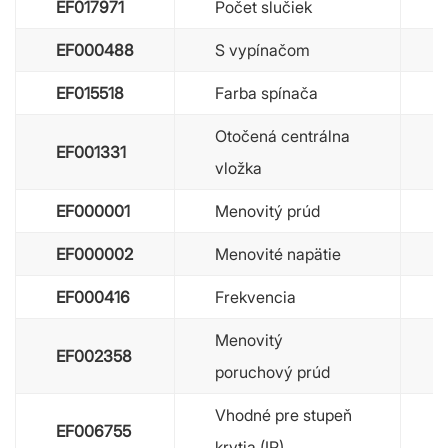
EF017971
Počet slučiek
EF000488
S vypínačom
EF015518
Farba spínača
Otočená centrálna
EF001331
vložka
EF000001
Menovitý prúd
EF000002
Menovité napätie
EF000416
Frekvencia
Menovitý
EF002358
poruchový prúd
Vhodné pre stupeň
EF006755
krytia (IP)