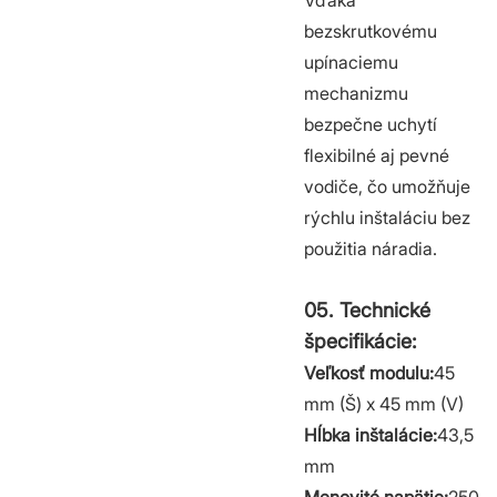
Vďaka
bezskrutkovému
upínaciemu
mechanizmu
bezpečne uchytí
flexibilné aj pevné
vodiče, čo umožňuje
rýchlu inštaláciu bez
použitia náradia.
05. Technické
špecifikácie:
Veľkosť modulu:
45
mm (Š) x 45 mm (V)
Hĺbka inštalácie:
43,5
mm