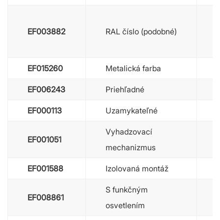
EF003882
RAL číslo (podobné)
EF015260
Metalická farba
EF006243
Priehľadné
EF000113
Uzamykateľné
Vyhadzovací
EF001051
mechanizmus
EF001588
Izolovaná montáž
S funkčným
EF008861
osvetlením