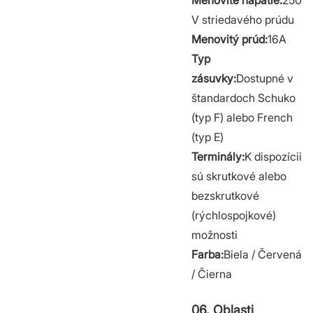
Menovité napätie:
250
V striedavého prúdu
Menovitý prúd:
16A
Typ
zásuvky:
Dostupné v
štandardoch Schuko
(typ F) alebo French
(typ E)
Terminály:
K dispozícii
sú skrutkové alebo
bezskrutkové
(rýchlospojkové)
možnosti
Farba:
Biela / Červená
/ Čierna
06. Oblasti