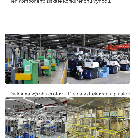
len komponent; získate konkurenčnú výhodu.
Dielňa na výrobu drôtov
Dielňa vstrekovania plastov