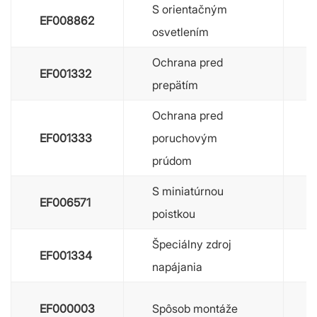
S orientačným
EF008862
osvetlením
Ochrana pred
EF001332
prepätím
Ochrana pred
EF001333
poruchovým
prúdom
S miniatúrnou
EF006571
poistkou
Špeciálny zdroj
EF001334
napájania
EF000003
Spôsob montáže