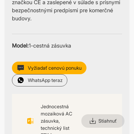
značkou CE a zaslepené v súlade s prísnymi
bezpečnostnými predpismi pre komerčné
budovy.
Model:
1-cestná zásuvka
Vyžiadať cenovú ponuku
WhatsApp teraz
Jednocestná
mozaiková AC
zásuvka,
Stiahnuť
technický list