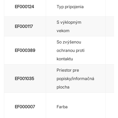
EF000124
Typ pripojenia
S výklopným
EF000117
vekom
So zvýšenou
EF000389
ochranou proti
kontaktu
Priestor pre
EF001035
popisky/informačná
plocha
EF000007
Farba