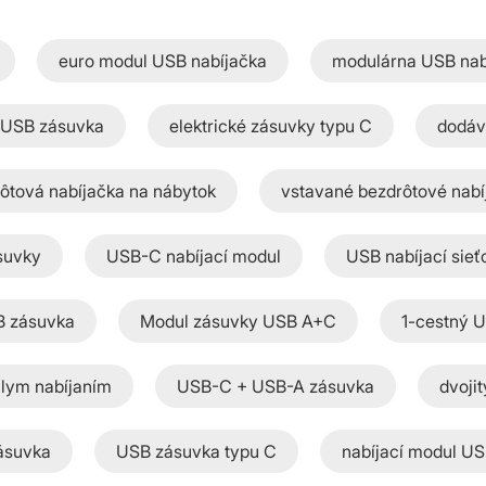
euro modul USB nabíjačka
modulárna USB nab
USB zásuvka
elektrické zásuvky typu C
dodáv
ôtová nabíjačka na nábytok
vstavané bezdrôtové nabíj
suvky
USB-C nabíjací modul
USB nabíjací sie
 zásuvka
Modul zásuvky USB A+C
1-cestný 
lym nabíjaním
USB-C + USB-A zásuvka
dvoji
ásuvka
USB zásuvka typu C
nabíjací modul U