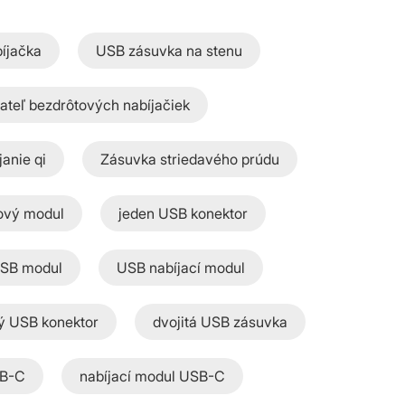
íjačka
USB zásuvka na stenu
ateľ bezdrôtových nabíjačiek
anie qi
Zásuvka striedavého prúdu
ťový modul
jeden USB konektor
USB modul
USB nabíjací modul
tý USB konektor
dvojitá USB zásuvka
SB-C
nabíjací modul USB-C