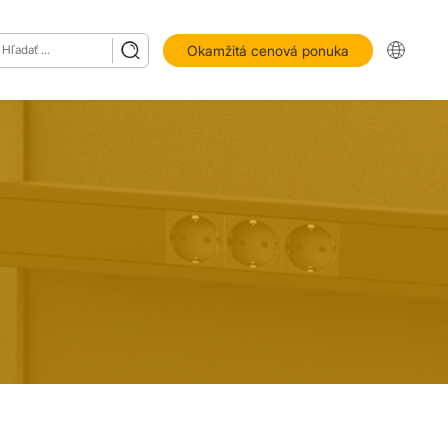
Okamžitá cenová ponuka