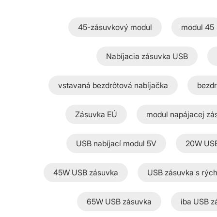
45-zásuvkový modul
modul 45
Nabíjacia zásuvka USB
vstavaná bezdrôtová nabíjačka
bezdr
Zásuvka EÚ
modul napájacej zá
USB nabíjací modul 5V
20W USB
45W USB zásuvka
USB zásuvka s rých
65W USB zásuvka
iba USB z