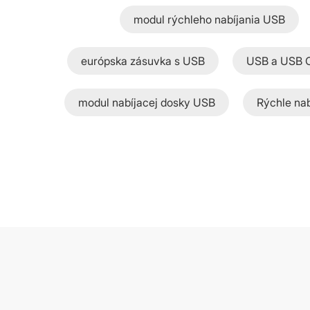
modul rýchleho nabíjania USB
európska zásuvka s USB
USB a USB 
modul nabíjacej dosky USB
Rýchle na