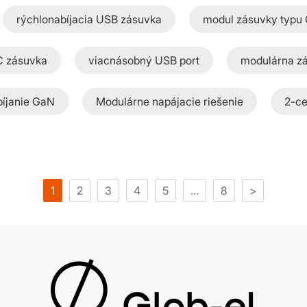
rýchlonabíjacia USB zásuvka
modul zásuvky typu
C zásuvka
viacnásobný USB port
modulárna zá
bíjanie GaN
Modulárne napájacie riešenie
2-ce
1
2
3
4
5
...
8
>