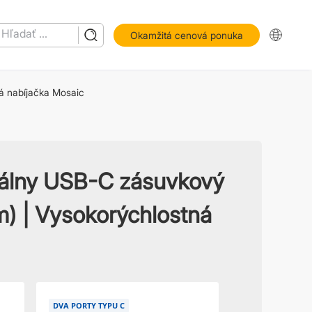
Okamžitá cenová ponuka
á nabíjačka Mosaic
álny USB-C zásuvkový
 | Vysokorýchlostná
DVA PORTY TYPU C