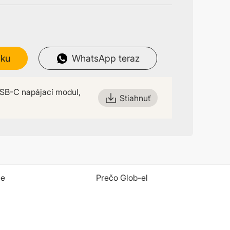
uku
WhatsApp teraz
SB-C napájací modul,
Stiahnuť
ie
Prečo Glob-el