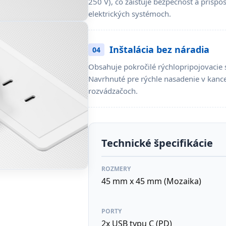
250 V), čo zaisťuje bezpečnosť a prisp
elektrických systémoch.
Inštalácia bez náradia
04
Obsahuje pokročilé rýchlopripojovacie
Navrhnuté pre rýchle nasadenie v kanc
rozvádzačoch.
Technické špecifikácie
ROZMERY
45 mm x 45 mm (Mozaika)
PORTY
2x USB typu C (PD)