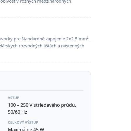
ôsobivosť v rôznych medzinárodných
 svorky pre štandardné zapojenie 2x2,5 mm².
elárskych rozvodných lištách a nástenných
VSTUP
100 – 250 V striedavého prúdu,
50/60 Hz
CELKOVÝ VÝSTUP
Maximálne 45 W