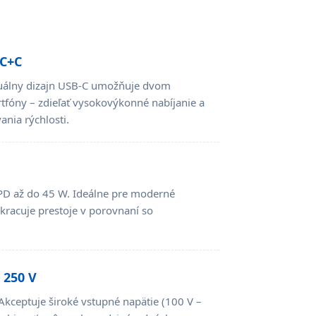
 C+C
Duálny dizajn USB-C umožňuje dvom
tfóny – zdieľať vysokovýkonné nabíjanie a
nia rýchlosti.
PD až do 45 W. Ideálne pre moderné
skracuje prestoje v porovnaní so
 250 V
Akceptuje široké vstupné napätie (100 V –