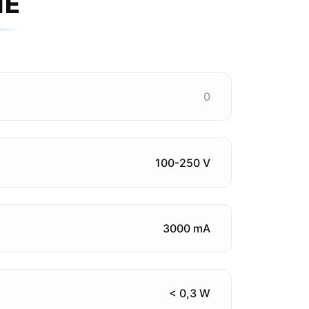
IE
0
100-250 V
3000 mA
< 0,3 W