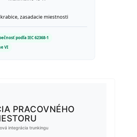
krabice, zasadacie miestnosti
ečnosť podľa IEC 62368-1
e VI
CIA PRACOVNÉHO
IESTORU
vá integrácia trunkingu