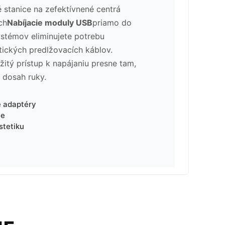
stanice na zefektívnené centrá
ch
Nabíjacie moduly USB
priamo do
stémov eliminujete potrebu
ických predlžovacích káblov.
itý prístup k napájaniu presne tam,
 dosah ruky.
e adaptéry
le
stetiku