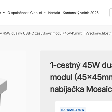
e
O spoločnosti Glob-el
Kontakt
Kantonský veľtrh 2026
ný 45W duálny USB-C zásuvkový modul (45x45mm) | Vysokorýchlostn
1-cestný 45W du
modul (45x45mm)
nabíjačka Mosaic
NAPÁJANIE 45 W