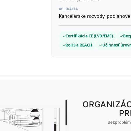
APLIKÁCIA
Kancelárske rozvody, podlahové 
✓
Certifikácia CE (LVD/EMC)
✓
Bezp
✓
RoHS a REACH
✓
Účinnosť úrovn
ORGANIZÁ
PR
Bezproblémo