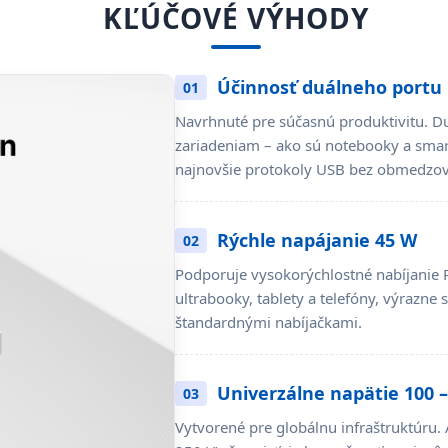
KĽÚČOVÉ VÝHODY
Účinnosť duálneho portu
01
Navrhnuté pre súčasnú produktivitu. 
zariadeniam – ako sú notebooky a smar
najnovšie protokoly USB bez obmedzova
Rýchle napájanie 45 W
02
Podporuje vysokorýchlostné nabíjanie 
ultrabooky, tablety a telefóny, výrazne 
štandardnými nabíjačkami.
Univerzálne napätie 100 –
03
Vytvorené pre globálnu infraštruktúru. 