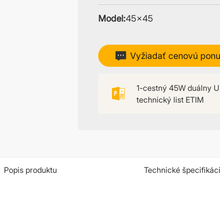
Model:
45×45
Vyžiadať cenovú pon
1-cestný 45W duálny U
technický list ETIM
Popis produktu
Technické špecifikác