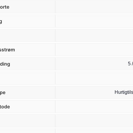
orte
g
sstrøm
ding
5 
ype
Hurtigtil
tode