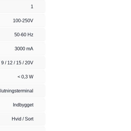
1
100-250V
50-60 Hz
3000 mA
/ 9 / 12 / 15 / 20V
< 0,3 W
slutningsterminal
Indbygget
Hvid / Sort