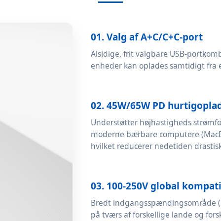
01. Valg af A+C/C+C-port
Alsidige, frit valgbare USB-portkomb
enheder kan oplades samtidigt fra 
02. 45W/65W PD hurtigopla
Understøtter højhastigheds strømfor
moderne bærbare computere (MacBo
hvilket reducerer nedetiden drastis
03. 100-250V global kompati
Bredt indgangsspændingsområde (10
på tværs af forskellige lande og fors