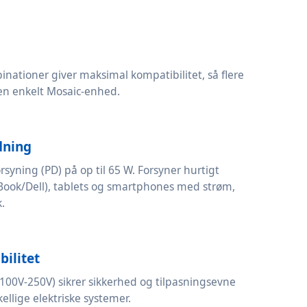
inationer giver maksimal kompatibilitet, så flere
en enkelt Mosaic-enhed.
dning
syning (PD) på op til 65 W. Forsyner hurtigt
ok/Dell), tablets og smartphones med strøm,
k.
bilitet
0V-250V) sikrer sikkerhed og tilpasningsevne
kellige elektriske systemer.