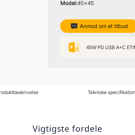
Model:
45×45
Anmod om et tilbud
45W PD USB A+C ETI
roduktbeskrivelse
Tekniske specifikatio
Vigtigste fordele