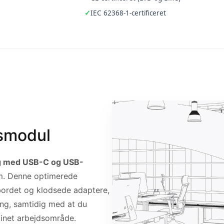
IEC 62368-1-certificeret
smodul
g med USB-C og USB-
em. Denne optimerede
bordet og klodsede adaptere,
ning, samtidig med at du
linet arbejdsområde.