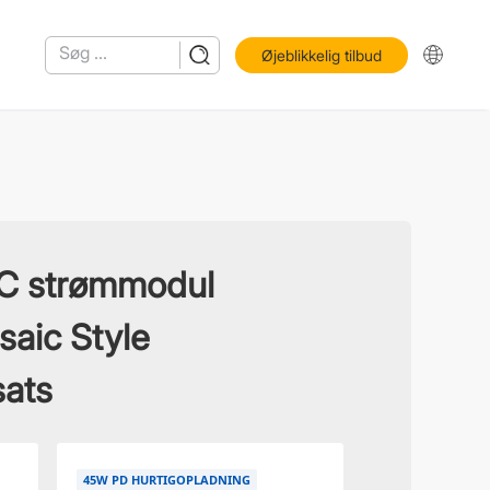
Øjeblikkelig tilbud
C strømmodul
aic Style
sats
45W PD HURTIGOPLADNING