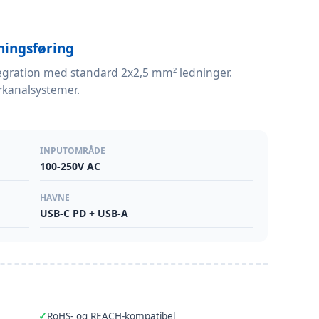
dningsføring
tegration med standard 2x2,5 mm² ledninger.
torkanalsystemer.
INPUTOMRÅDE
100-250V AC
HAVNE
USB-C PD + USB-A
RoHS- og REACH-kompatibel