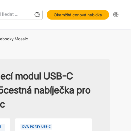
Okamžitá cenová nabídka
tebooky Mosaic
jecí modul USB-C
5cestná nabíječka pro
c
5
DVA PORTY USB-C