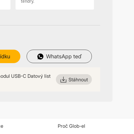
tendry.
ídku
WhatsApp teď
odul USB-C Datový list
Stáhnout
ce
Proč Glob-el