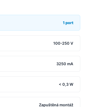
1 port
100-250 V
3250 mA
< 0,3 W
Zapuštěná montáž