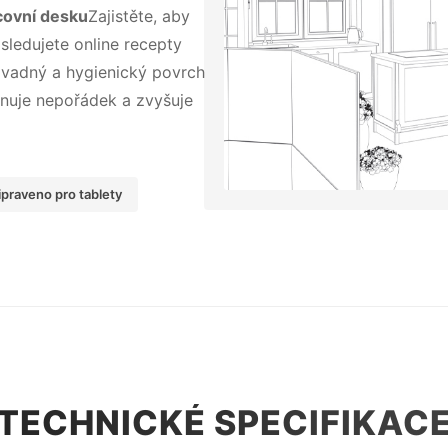
covní desku
Zajistěte, aby
 sledujete online recepty
zvadný a hygienický povrch
inuje nepořádek a zvyšuje
ipraveno pro tablety
TECHNICKÉ SPECIFIKAC