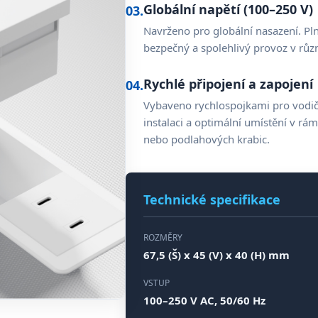
Globální napětí (100–250 V)
03.
Navrženo pro globální nasazení. Pln
bezpečný a spolehlivý provoz v růz
Rychlé připojení a zapojení
04.
Vybaveno rychlospojkami pro vodi
instalaci a optimální umístění v rám
nebo podlahových krabic.
Technické specifikace
ROZMĚRY
67,5 (Š) x 45 (V) x 40 (H) mm
VSTUP
100–250 V AC, 50/60 Hz