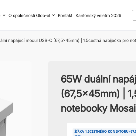
e
O společnosti Glob-el
Kontakt
Kantonský veletrh 2026
lní napájecí modul USB-C (67,5x45mm) | 1,5cestná nabíječka pro no
65W duální napá
(67,5x45mm) | 1,
notebooky Mosai
ŠÍŘKA 1,5CESTNÉHO KONEKTORU (67,