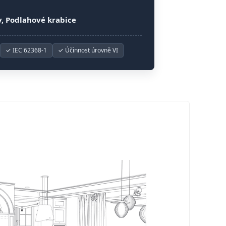
y, Podlahové krabice
✓ IEC 62368-1
✓ Účinnost úrovně VI