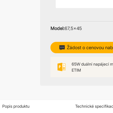
Model:
67,5×45
Žádost o cenovou nab
65W duální napájecí m
ETIM
Popis produktu
Technické specifika