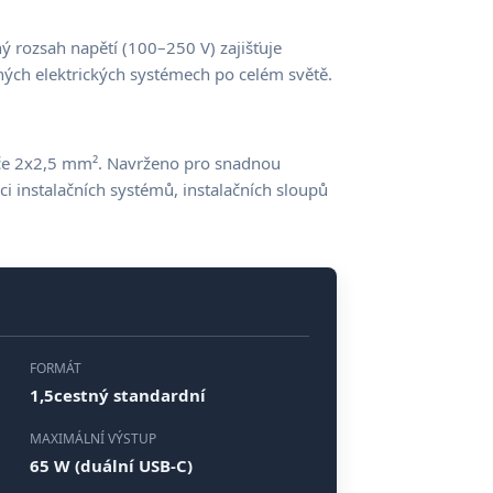
ý rozsah napětí (100–250 V) zajišťuje
ných elektrických systémech po celém světě.
če 2x2,5 mm². Navrženo pro snadnou
ci instalačních systémů, instalačních sloupů
FORMÁT
1,5cestný standardní
MAXIMÁLNÍ VÝSTUP
65 W (duální USB-C)