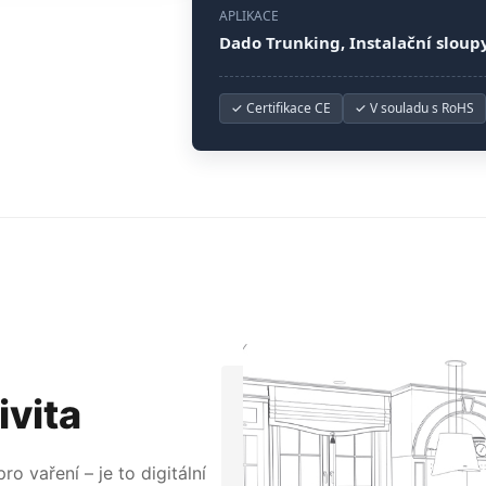
APLIKACE
Dado Trunking, Instalační sloup
✓ Certifikace CE
✓ V souladu s RoHS
ivita
o vaření – je to digitální