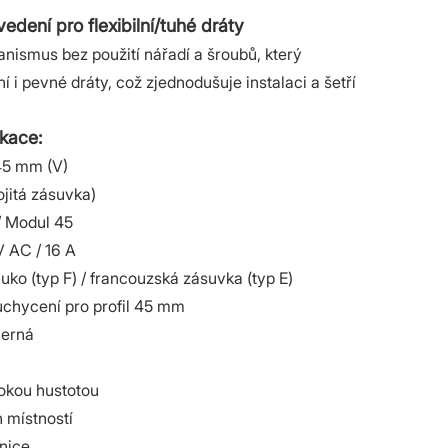
dení pro flexibilní/tuhé dráty
ismus bez použití nářadí a šroubů, který
ní i pevné dráty, což zjednodušuje instalaci a šetří
ikace:
45 mm (V)
ojitá zásuvka)
/ Modul 45
 AC / 16 A
uko (typ F) / francouzská zásuvka (typ E)
chycení pro profil 45 mm
Černá
sokou hustotou
 místností
anice