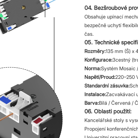
04. Bezšroubové prove
Obsahuje upínací mechan
bezpečně uchytí flexibil
čas.
05. Technické specif
Rozměry:
135 mm (Š) x 
Konfigurace:
3cestný (tr
Norma:
Systém Mosaic 
Napětí/Proud:
220–250 V
Standardní zásuvka:
Sch
Instalace:
Zacvakávací u
Barva:
Bílá / Červená / 
06. Oblasti použití:
Kancelářské stoly s vy
Propojení konferenčních
Univerzitní pracovní st