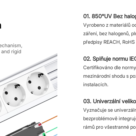
01. 850°UV Bez hal
Vyrobeno z materiálů o
záření, bez halogenů, p
předpisy REACH, RoHS 
02. Splňuje normu IE
Certifikováno dle normy
mezinárodní shodu s po
instalacích.
03. Univerzální veli
Vyznačuje se univerzáln
bezproblémově integruje
rámů pro všestranné pou