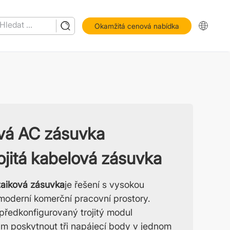
Okamžitá cenová nabídka
vá AC zásuvka
jitá kabelová zásuvka
zaiková zásuvka
je řešení s vysokou
moderní komerční pracovní prostory.
předkonfigurovaný trojitý modul
ům poskytnout tři napájecí body v jednom