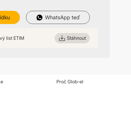
ídku
WhatsApp teď
ý list ETIM
Stáhnout
ce
Proč Glob-el