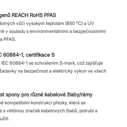
ogenů REACH RoHS PFAS
dolných vůči vysokým teplotám (850 °C) a UV
lně v souladu s environmentálními a bezpečnostními
a PFAS.
C 60884-1, certifikace S
 IEC 60884-1 se schválením S-mark, což zajišťuje
žadavky na bezpečnost a elektrický výkon ve všech
kost spony pro různé kabelové žlaby/rámy
ě kompatibilní konstrukcí přezky, která se
 s většinou značek kabelových žlabů, potrubí a
žití.