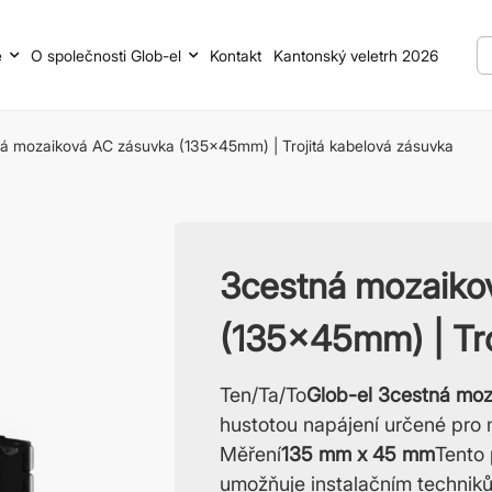
e
O společnosti Glob-el
Kontakt
Kantonský veletrh 2026
á mozaiková AC zásuvka (135x45mm) | Trojitá kabelová zásuvka
3cestná mozaiko
(135x45mm) | Tro
Ten/Ta/To
Glob-el 3cestná mo
hustotou napájení určené pro 
Měření
135 mm x 45 mm
Tento 
umožňuje instalačním technik