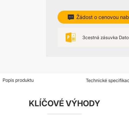
Žádost o cenovou nab
3cestná zásuvka Datov
Popis produktu
Technické specifika
KLÍČOVÉ VÝHODY