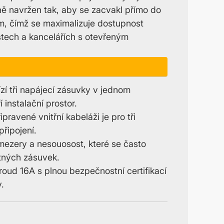
ě navržen tak, aby se zacvakl přímo do
m, čímž se maximalizuje dostupnost
stech a kancelářích s otevřeným
zí tři napájecí zásuvky v jednom
instalační prostor.
pravené vnitřní kabeláži je pro tři
řipojení.
 mezery a nesouosost, které se často
atných zásuvek.
oud 16A s plnou bezpečnostní certifikací
.