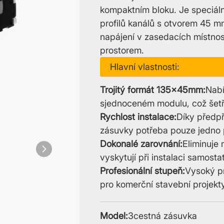
kompaktním bloku. Je speciáln
profilů kanálů s otvorem 45 m
napájení v zasedacích místno
prostorem.
Hlavní vlastnosti:
Trojitý formát 135x45mm:
Nabí
sjednoceném modulu, což šetří 
Rychlost instalace:
Díky předpři
zásuvky potřeba pouze jedno p
Dokonalé zarovnání:
Eliminuje
vyskytují při instalaci samost
Profesionální stupeň:
Vysoký pr
pro komerční stavební projekty
Model:
3cestná zásuvka