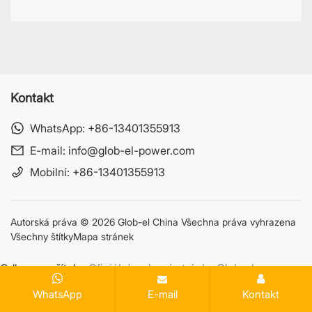
Kontakt
WhatsApp:
+86-13401355913
E-mail:
info@glob-el-power.com
Mobilní:
+86-13401355913
Autorská práva © 2026 Glob-el China Všechna práva vyhrazena
Všechny štítky
Mapa stránek
Odkaz na přítele:
Oficiální webové stránky Glob-elu
WhatsApp
E-mail
Kontakt