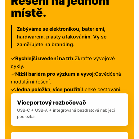
Řešení na jednom
místě.
Zabýváme se elektronikou, bateriemi,
hardwarem, plasty a lakováním. Vy se
zaměřujete na branding.
✓
Rychlejší uvedení na trh:
Zkraťte vývojové
cykly.
✓
Nižší bariéra pro výzkum a vývoj:
Osvědčená
modulární řešení.
✓
Jedna položka, více použití:
Lehké cestování.
Víceportový rozbočovač
USB-C + USB-A + integrovaná bezdrátová nabíjecí
podložka.