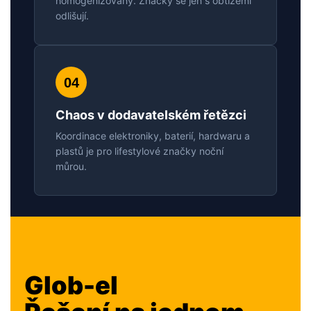
homogenizovaný. Značky se jen s obtížemi
odlišují.
04
Chaos v dodavatelském řetězci
Koordinace elektroniky, baterií, hardwaru a
plastů je pro lifestylové značky noční
můrou.
Glob-el