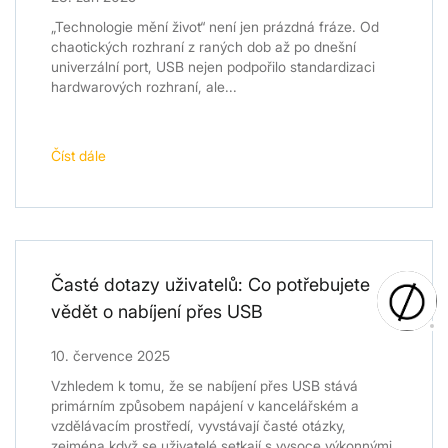
„Technologie mění život“ není jen prázdná fráze. Od
chaotických rozhraní z raných dob až po dnešní
univerzální port, USB nejen podpořilo standardizaci
hardwarových rozhraní, ale...
Číst dále
Časté dotazy uživatelů: Co potřebujete
vědět o nabíjení přes USB
10. července 2025
Vzhledem k tomu, že se nabíjení přes USB stává
primárním způsobem napájení v kancelářském a
vzdělávacím prostředí, vyvstávají časté otázky,
zejména když se uživatelé setkají s vysoce výkonnými