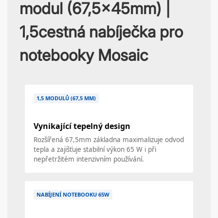
modul (67,5x45mm) |
1,5cestná nabíječka pro
notebooky Mosaic
1,5 MODULŮ (67,5 MM)
Vynikající tepelný design
Rozšířená 67,5mm základna maximalizuje odvod
tepla a zajišťuje stabilní výkon 65 W i při
nepřetržitém intenzivním používání.
NABÍJENÍ NOTEBOOKU 65W