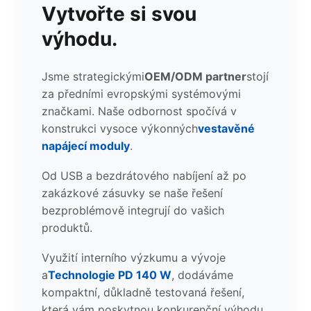
Vytvořte si svou
výhodu.
Jsme strategickými
OEM/ODM partner
stojí
za předními evropskými systémovými
značkami. Naše odbornost spočívá v
konstrukci vysoce výkonných
vestavěné
napájecí moduly
.
Od USB a bezdrátového nabíjení až po
zakázkové zásuvky se naše řešení
bezproblémově integrují do vašich
produktů.
Využití interního výzkumu a vývoje
a
Technologie PD 140 W
, dodáváme
kompaktní, důkladně testovaná řešení,
která vám poskytnou konkurenční výhodu.