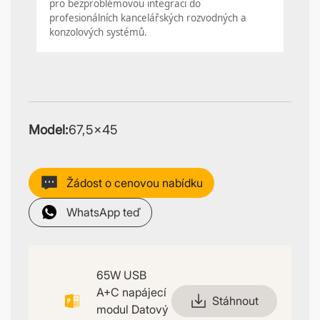
pro bezproblémovou integraci do
profesionálních kancelářských rozvodných a
konzolových systémů.
Model:
67,5×45
Žádost o cenovou nabídku
WhatsApp teď
65W USB
A+C napájecí
Stáhnout
modul Datový