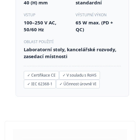
40 (H) mm
standardní
VSTUP
VÝSTUPNÍ VÝKON
100–250 V AC,
65 W max. (PD +
50/60 Hz
QC)
OBLAST POUŽITÍ
Laboratorní stoly, kancelářské rozvody,
zasedací místnosti
✓ Certifikace CE
✓ V souladu s RoHS
✓ IEC 62368-1
✓ Účinnost úrovně VI