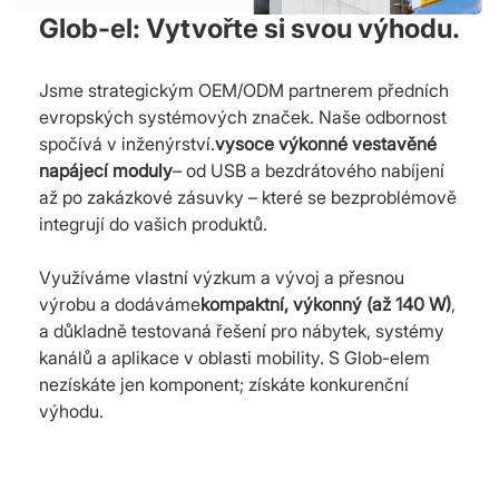
Glob-el: Vytvořte si svou výhodu.
Jsme strategickým OEM/ODM partnerem předních
evropských systémových značek. Naše odbornost
spočívá v inženýrství.
vysoce výkonné vestavěné
napájecí moduly
– od USB a bezdrátového nabíjení
až po zakázkové zásuvky – které se bezproblémově
integrují do vašich produktů.
Využíváme vlastní výzkum a vývoj a přesnou
výrobu a dodáváme
kompaktní, výkonný (až 140 W)
,
a důkladně testovaná řešení pro nábytek, systémy
kanálů a aplikace v oblasti mobility. S Glob-elem
nezískáte jen komponent; získáte konkurenční
výhodu.