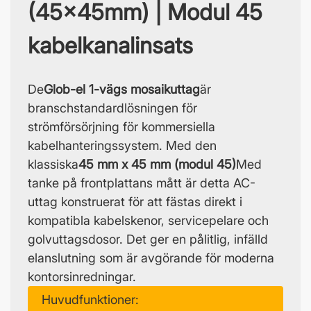
(45x45mm) | Modul 45
kabelkanalinsats
De
Glob-el 1-vägs mosaikuttag
är
branschstandardlösningen för
strömförsörjning för kommersiella
kabelhanteringssystem. Med den
klassiska
45 mm x 45 mm (modul 45)
Med
tanke på frontplattans mått är detta AC-
uttag konstruerat för att fästas direkt i
kompatibla kabelskenor, servicepelare och
golvuttagsdosor. Det ger en pålitlig, infälld
elanslutning som är avgörande för moderna
kontorsinredningar.
Huvudfunktioner: