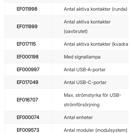
EF011998
Antal aktiva kontakter (runda)
Antal aktiva kontakter
EF011999
(oavbrutet)
EF017115
Antal aktiva kontakter (kvadrat)
EF000198
Med signallampa
EF000997
Antal USB-A-portar
EF017049
Antal USB-C-portar
Max. strömstyrka för USB-
EF016707
strömförsörjning
EF000074
Antal enheter
EF009573
Antal moduler (modulsystem)