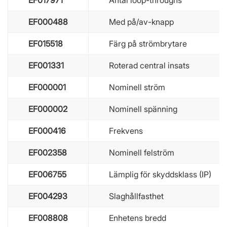
EF017971
Antal loop-throughs
EF000488
Med på/av-knapp
EF015518
Färg på strömbrytare
EF001331
Roterad central insats
EF000001
Nominell ström
EF000002
Nominell spänning
EF000416
Frekvens
EF002358
Nominell felström
EF006755
Lämplig för skyddsklass (IP)
EF004293
Slaghållfasthet
EF008808
Enhetens bredd