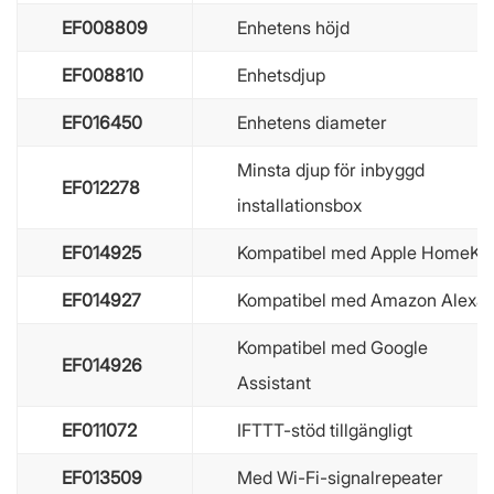
EF008809
Enhetens höjd
EF008810
Enhetsdjup
EF016450
Enhetens diameter
Minsta djup för inbyggd
EF012278
installationsbox
EF014925
Kompatibel med Apple HomeKit
EF014927
Kompatibel med Amazon Alexa
Kompatibel med Google
EF014926
Assistant
EF011072
IFTTT-stöd tillgängligt
EF013509
Med Wi-Fi-signalrepeater