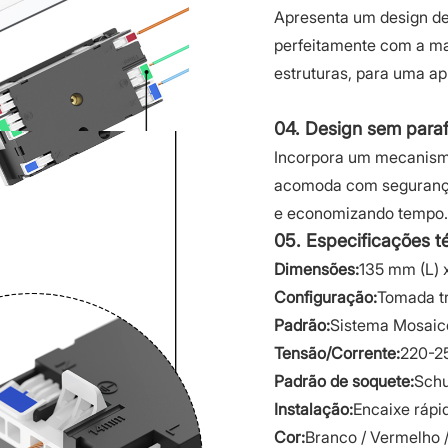
Apresenta um design de 
perfeitamente com a ma
estruturas, para uma apl
04. Design sem parafu
Incorpora um mecanism
acomoda com segurança f
e economizando tempo.
05. Especificações t
Dimensões:
135 mm (L) 
Configuração:
Tomada tr
Padrão:
Sistema Mosaic
Tensão/Corrente:
220-25
Padrão de soquete:
Schu
Instalação:
Encaixe rápi
Cor:
Branco / Vermelho /