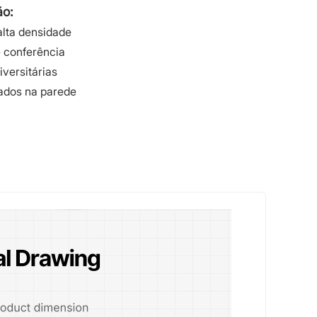
ão:
alta densidade
e conferência
iversitárias
tados na parede