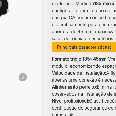
modernos. Medindo
135 mm x
configurado permite que os in
energia CA em um único bloco
especificamente para encaixa
abertura de 45 mm, maximizan
salas de reunião e escritórios 
Principais características:
Formato triplo 135x45mm:
Ofe
módulo, economizando espaço
Velocidade de instalação:
A fi
apenas uma conexão é necessá
Alinhamento perfeito:
Elimina 
observados na instalação de s
Nível profissional:
Classificaçã
certificação de segurança com
comerciais.