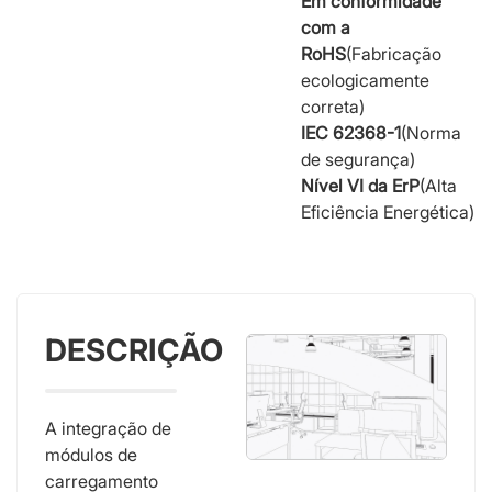
Em conformidade
com a
RoHS
(Fabricação
ecologicamente
correta)
IEC 62368-1
(Norma
de segurança)
Nível VI da ErP
(Alta
Eficiência Energética)
DESCRIÇÃO
A integração de
módulos de
carregamento