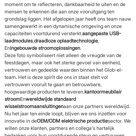
moment om te reflecteren, dankbaarheid te uiten en de
mensen te erkennen die aan onze vooruitgang ten
grondslag liggen. Het afgelopen jaar heeft ons team nauw
samengewerkt in een dynamische omgeving en onze
capaciteiten voortdurend versterkt.
aangepaste USB-
laadmodules
,
draadloze oplaadtechnologie
,
En
ingebouwde stroomoplossingen
.
Deze foto symboliseert niet alleen de vreugde van de
feestdagen, maar ook het sterke gevoel van eenheid,
vertrouwen en gedeelde waarden binnen het Glob-el-
team. Het is deze spirit die ons in staat stelt vol
vertrouwen vooruit te gaan en betrouwbare,
hoogwaardige producten te leveren.
kantoormeubilair
stroom
En
wereldwijde standaard
wisselstroomaansluitingen
aan onze partners wereldwijd.
Nu het jaar ten einde loopt, blijven we ons inzetten voor
innovatie in de
OEM/ODM elektrische productie
sector. We
willen onze klanten, partners en collega's hartelijk
bedanken voor hun voortdurende steun en vertrouwen.