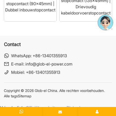
stopcontact (135x45mm) |
stopcontact (90x45mm) |
Drievoudig
Dubbel inbouwstopcontact
kabeldoorvoerstopcontact
Contact
WhatsApp:
+86-13401355913
E-mail:
info@glob-el-power.com
Mobiel:
+86-13401355913
Copyright © 2026 Glob-el China. Alle rechten voorbehouden.
Alle tags
Sitemap
Vriendenlink:
Officiële website van Glob-el