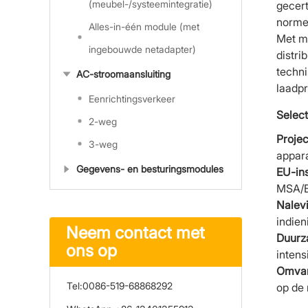
(meubel-/systeemintegratie)
gecer
normen
Alles-in-één module (met
Met m
ingebouwde netadapter)
distri
techn
AC-stroomaansluiting
laadp
Eenrichtingsverkeer
Select
2-weg
Projec
3-weg
appar
Gegevens- en besturingsmodules
EU-ins
MSA/B
Nalev
indien
Neem contact met
Duurz
ons op
intens
Omvan
Tel:
0086-519-68868292
op de 