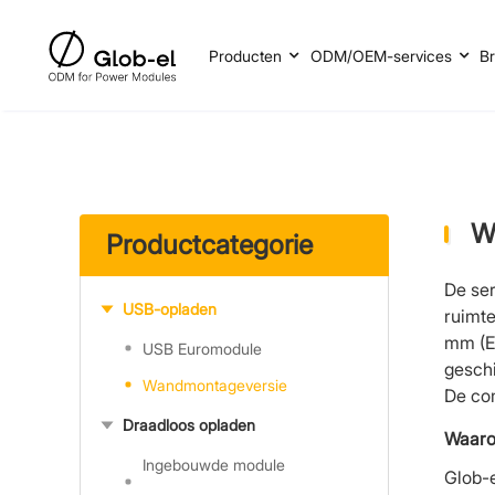
Producten
ODM/OEM-services
B
W
Productcategorie
De ser
USB-opladen
ruimt
mm (E
USB Euromodule
geschi
Wandmontageversie
De com
Draadloos opladen
Waaro
Ingebouwde module
Glob-e