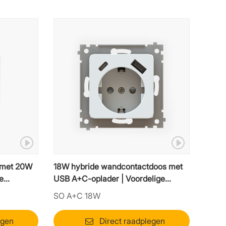
 met 20W
18W hybride wandcontactdoos met
e
USB A+C-oplader | Voordelige
geïntegreerde module
SO A+C 18W
egen
Direct raadplegen