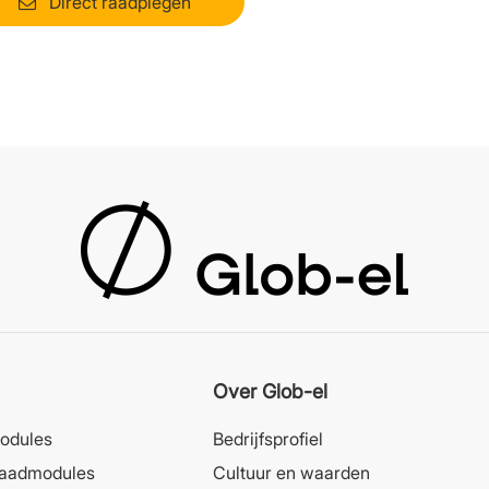
Direct raadplegen
Over Glob-el
odules
Bedrijfsprofiel
laadmodules
Cultuur en waarden