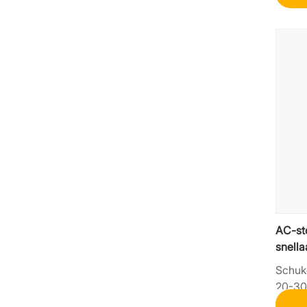
AC-st
snell
Schuk
20-3