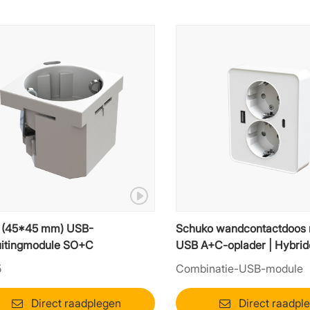
 (45*45 mm) USB-
Schuko wandcontactdoos
uitingmodule SO+C
USB A+C-oplader | Hybrid
voedingsmodule
5
Combinatie-USB-module
Direct raadplegen
Direct raadpl