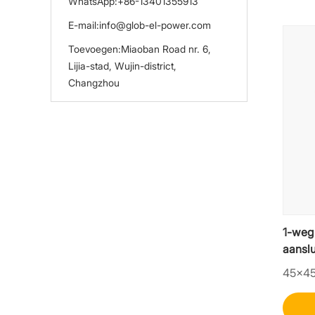
WhatsApp:
+86-13401355913
E-mail:
info@glob-el-power.com
Toevoegen:
Miaoban Road nr. 6,
Lijia-stad, Wujin-district,
Changzhou
1-weg
aansl
45×4