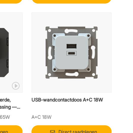
erde,
USB-wandcontactdoos A+C 18W
ssing —
 65W
A+C 18W
egen
Direct raadplegen