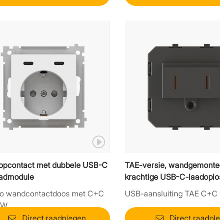
opcontact met dubbele USB-C
TAE-versie, wandgemonte
aadmodule
krachtige USB-C-laadoplo
65W PD-uitgang
o wandcontactdoos met C+C
USB-aansluiting TAE C+C
0W
Direct raadplegen
Direct raadpl