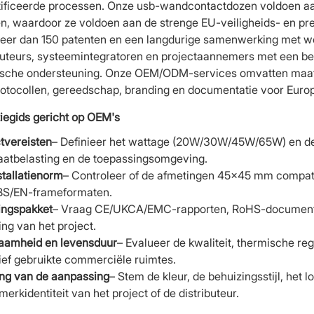
tificeerde processen. Onze usb-wandcontactdozen voldoen a
, waardoor ze voldoen aan de strenge EU-veiligheids- en pr
eer dan 150 patenten en een langdurige samenwerking met w
buteurs, systeemintegratoren en projectaannemers met een betr
ische ondersteuning. Onze OEM/ODM-services omvatten maat
rotocollen, gereedschap, branding en documentatie voor Euro
iegids gericht op OEM's
tvereisten
– Definieer het wattage (20W/30W/45W/65W) en d
aatbelasting en de toepassingsomgeving.
tallatienorm
– Controleer of de afmetingen 45×45 mm compat
S/EN-frameformaten.
ingspakket
– Vraag CE/UKCA/EMC-rapporten, RoHS-documentat
ing van het project.
aamheid en levensduur
– Evalueer de kwaliteit, thermische re
ief gebruikte commerciële ruimtes.
g van de aanpassing
– Stem de kleur, de behuizingsstijl, het 
merkidentiteit van het project of de distributeur.