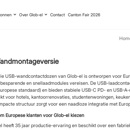
ronnen
Over Glob-el
Contact
Canton Fair 2026
Hom
andmontageversie
ie USB-wandcontactdozen van Glob-el is ontworpen voor Europ
ebesparende en snellaadmodules vereisen. De USB-laadconta
uropese standaard) en bieden stabiele USB-C PD- en USB-A-u
kt voor hotels, kantoorrenovaties, studentenwoningen, keuken
pacte structuur zorgt voor een naadloze integratie met Eur
m Europese klanten voor Glob-el kiezen
l heeft 35 jaar productie-ervaring en beschikt over een fabr