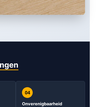
ingen
04
Onverenigbaarheid