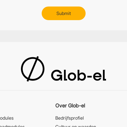
Over Glob-el
odules
Bedrijfsprofiel
laadmodules
Cultuur en waarden