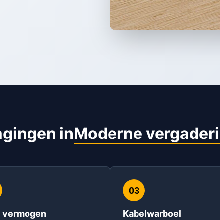
agingen in
Moderne vergader
03
g vermogen
Kabelwarboel