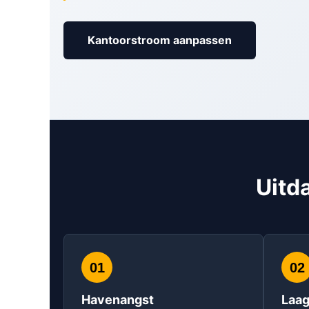
Kantoorstroom aanpassen
Uitd
01
02
Havenangst
Laa