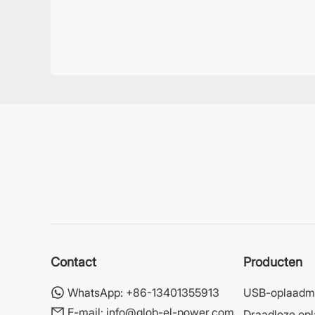
Contact
Producten
WhatsApp:
+86-13401355913
USB-oplaadm
E-mail:
info@glob-el-power.com
Draadloze op