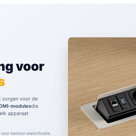
ng voor
s
j zorgen voor de
DMI-modules
die
elk apparaat
oor kantoor-elektrificatie.