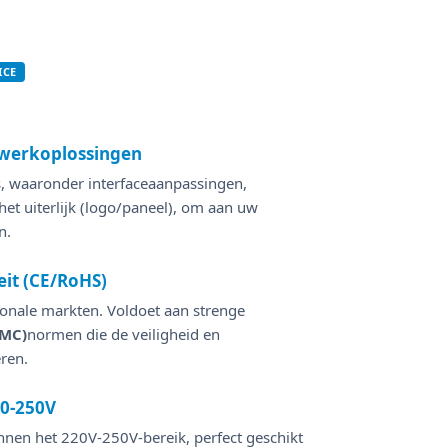
ICE
twerkoplossingen
s, waaronder interfaceaanpassingen,
t uiterlijk (logo/paneel), om aan uw
n.
eit (CE/RoHS)
tionale markten. Voldoet aan strenge
EMC)
normen die de veiligheid en
ren.
20-250V
nen het 220V-250V-bereik, perfect geschikt