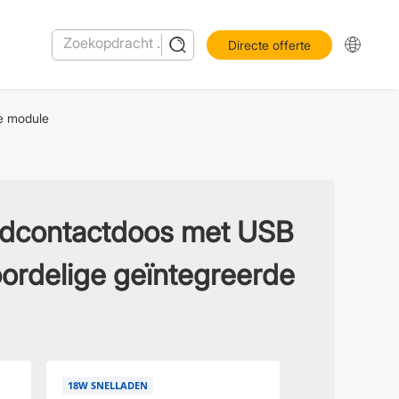
Directe offerte
e module
dcontactdoos met USB
ordelige geïntegreerde
18W SNELLADEN