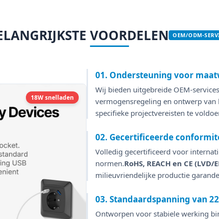
ELANGRIJKSTE VOORDELEN
OEM/ODM-SERV
01. Ondersteuning voor maa
Wij bieden uitgebreide OEM-service
18W snelladen
vermogensregeling en ontwerp van he
specifieke projectvereisten te voldoe
02. Gecertificeerde conformit
Volledig gecertificeerd voor interna
normen.
RoHS, REACH en CE (LVD/
milieuvriendelijke productie garande
03. Standaardspanning van 2
Ontworpen voor stabiele werking bin