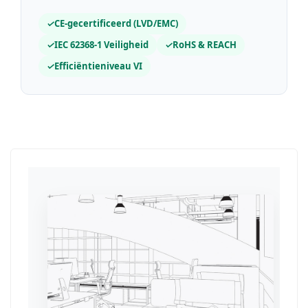
✓
CE-gecertificeerd (LVD/EMC)
✓
IEC 62368-1 Veiligheid
✓
RoHS & REACH
✓
Efficiëntieniveau VI