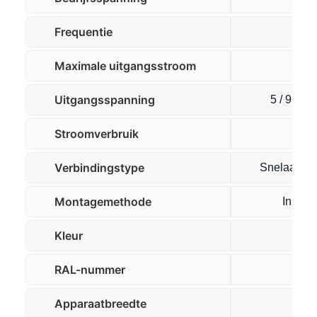
Frequentie
Maximale uitgangsstroom
Uitgangsspanning
5 / 9 / 12
Stroomverbruik
Verbindingstype
Snelaanslui
Montagemethode
Inbou
Kleur
W
RAL-nummer
90
Apparaatbreedte