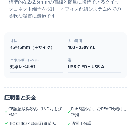
標準的な2x2.5mm²の電線と簡単に接続できるクイッ
クコネクト端子を採用。オフィス配線システム内での
柔軟な設置に最適です。
寸法
入力範囲
45×45mm（モザイク）
100～250V AC
エネルギーレベル
港
効率レベルVI
USB-C PD + USB-A
証明書と安全
CE認証取得済み（LVDおよび
RoHS指令およびREACH規則に
EMC）
準拠
IEC 62368-1認証取得済み
過電圧保護