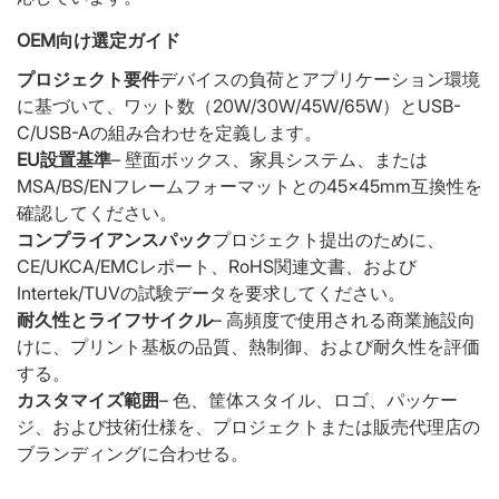
OEM向け選定ガイド
プロジェクト要件
デバイスの負荷とアプリケーション環境
に基づいて、ワット数（20W/30W/45W/65W）とUSB-
C/USB-Aの組み合わせを定義します。
EU設置基準
– 壁面ボックス、家具システム、または
MSA/BS/ENフレームフォーマットとの45×45mm互換性を
確認してください。
コンプライアンスパック
プロジェクト提出のために、
CE/UKCA/EMCレポート、RoHS関連文書、および
Intertek/TUVの試験データを要求してください。
耐久性とライフサイクル
– 高頻度で使用される商業施設向
けに、プリント基板の品質、熱制御、および耐久性を評価
する。
カスタマイズ範囲
– 色、筐体スタイル、ロゴ、パッケー
ジ、および技術仕様を、プロジェクトまたは販売代理店の
ブランディングに合わせる。