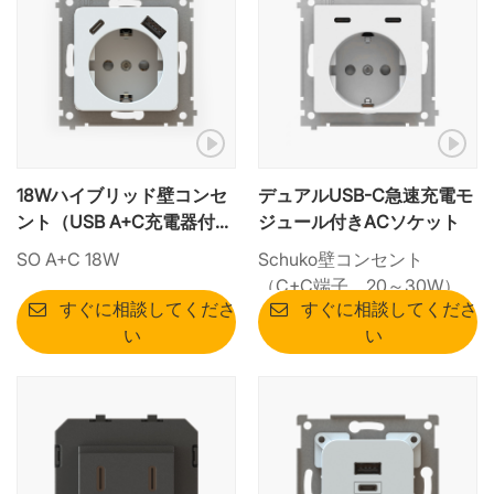
18Wハイブリッド壁コンセ
デュアルUSB-C急速充電モ
ント（USB A+C充電器付
ジュール付きACソケット
き）｜コスト効率に優れた
SO A+C 18W
Schuko壁コンセント
一体型モジュール
（C+C端子、20～30W）
すぐに相談してくださ
すぐに相談してくださ
い
い