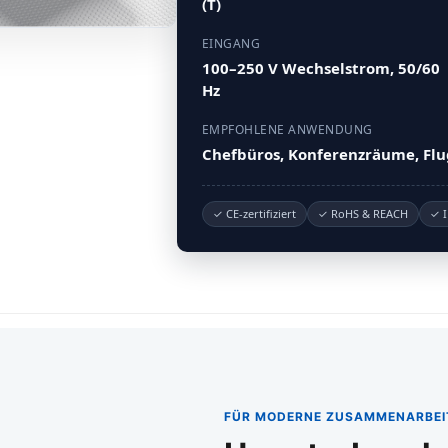
(T)
EINGANG
100–250 V Wechselstrom, 50/60
Hz
EMPFOHLENE ANWENDUNG
Chefbüros, Konferenzräume, Fl
✓ CE-zertifiziert
✓ RoHS & REACH
✓ I
FÜR MODERNE ZUSAMMENARBEI