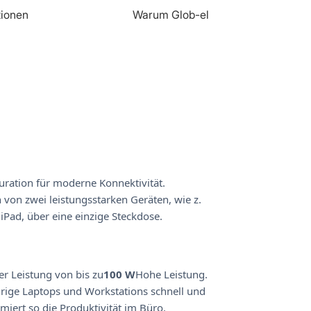
tionen
Warum Glob-el
uration für moderne Konnektivität.
n von zwei leistungsstarken Geräten, wie z.
Pad, über eine einzige Steckdose.
er Leistung von bis zu
100 W
Hohe Leistung.
grige Laptops und Workstations schnell und
iert so die Produktivität im Büro.