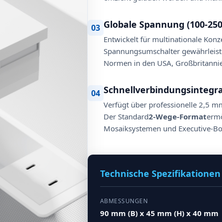
Globale Spannung (100-250
03
Entwickelt für multinationale Kon
Spannungsumschalter gewährleistet
Normen in den USA, Großbritannie
Schnellverbindungsintegr
04
Verfügt über professionelle 2,5 mm
Der Standard
2-Wege-Format
ermö
Mosaiksystemen und Executive-B
Technische Spezifikationen
ABMESSUNGEN
90 mm (B) x 45 mm (H) x 40 mm