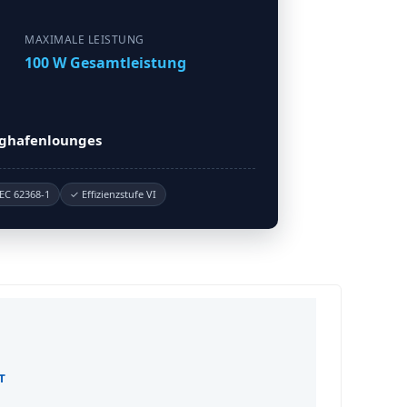
MAXIMALE LEISTUNG
100 W Gesamtleistung
ughafenlounges
EC 62368-1
✓ Effizienzstufe VI
T