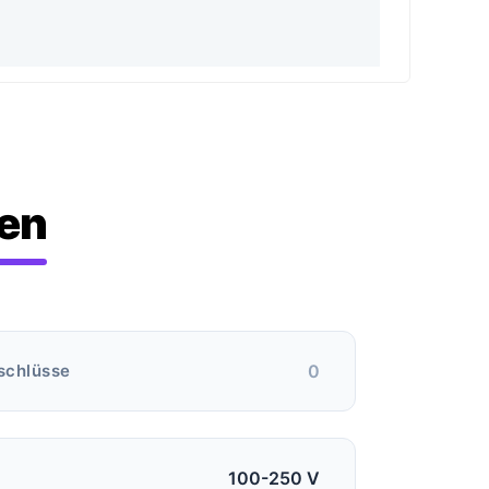
nen
schlüsse
0
100-250 V