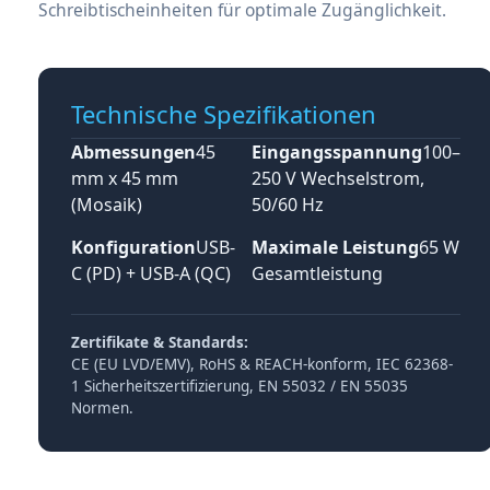
Schreibtischeinheiten für optimale Zugänglichkeit.
Technische Spezifikationen
Abmessungen
45
Eingangsspannung
100–
mm x 45 mm
250 V Wechselstrom,
(Mosaik)
50/60 Hz
Konfiguration
USB-
Maximale Leistung
65 W
C (PD) + USB-A (QC)
Gesamtleistung
Zertifikate & Standards:
CE (EU LVD/EMV), RoHS & REACH-konform, IEC 62368-
1 Sicherheitszertifizierung, EN 55032 / EN 55035
Normen.