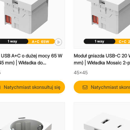
 USB A+C o dużej mocy 65 W
Moduł gniazda USB-C 20 W
 45 mm) | Wkładka do
mm) | Wkładka Mosaic 2-
ania laptopa Mosaic
typu C
5
45×45
Natychmiast skonsultuj się
Natychmiast skonsu