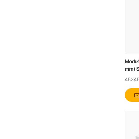
Moduł
mm) 
45×4