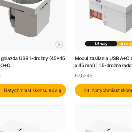
 gniazda USB 1-drożny (45*45
Moduł zasilania USB A+C 
SO+C
x 45 mm) | 1,5-drożna ład
laptopa Mosaic
5
67,5×45
Natychmiast skonsultuj się
Natychmiast skonsu