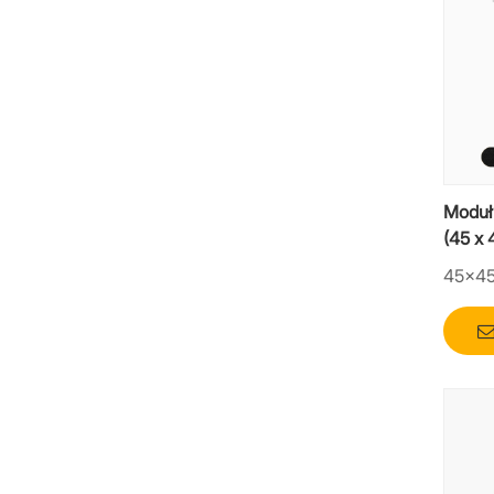
Moduł
(45 x
ładow
45×4