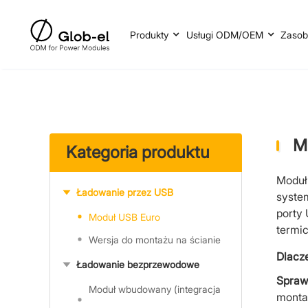
Produkty
Usługi ODM/OEM
Zasob
M
Kategoria produktu
Moduł
Ładowanie przez USB
syste
porty
Moduł USB Euro
termic
Wersja do montażu na ścianie
Dlacz
Ładowanie bezprzewodowe
Spraw
Moduł wbudowany (integracja
monta