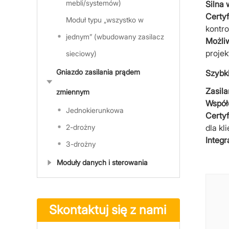
mebli/systemów)
Silna 
Certyf
Moduł typu „wszystko w
kontro
jednym” (wbudowany zasilacz
Możl
proje
sieciowy)
Gniazdo zasilania prądem
Szybk
Zasila
zmiennym
Współc
Jednokierunkowa
Certyf
2-drożny
dla kli
Integr
3-drożny
Moduły danych i sterowania
Skontaktuj się z nami