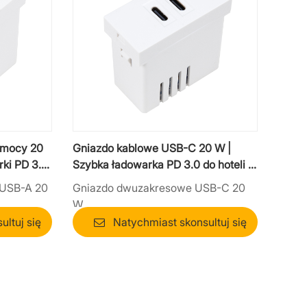
 mocy 20
Gniazdo kablowe USB-C 20 W |
rki PD 3.0
Szybka ładowarka PD 3.0 do hoteli i
biur
 USB-A 20
Gniazdo dwuzakresowe USB-C 20
W
ltuj się
Natychmiast skonsultuj się