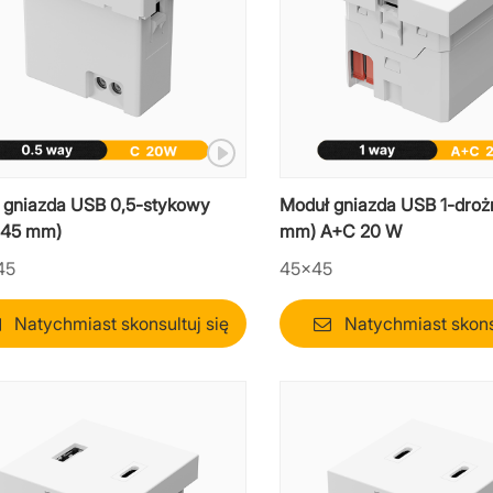
 gniazda USB 0,5-stykowy
Moduł gniazda USB 1-droż
*45 mm)
mm) A+C 20 W
45
45×45
Natychmiast skonsultuj się
Natychmiast skonsu