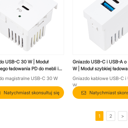
do USB-C 30 W | Moduł
Gniazdo USB-C i USB-A o
ego ładowania PD do mebli i
W | Moduł szybkiej ładowa
+ QC 3.0
do magistralne USB-C 30 W
Gniazdo kablowe USB-C i
W
Natychmiast skonsultuj się
Natychmiast skonsu
1
2
>