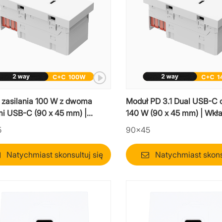
 zasilania 100 W z dwoma
Moduł PD 3.1 Dual USB-C
mi USB-C (90 x 45 mm) |
140 W (90 x 45 mm) | Wkł
erunkowa ładowarka Mosaic o
dwudrożna o ultrawysokie
5
90×45
 mocy
Natychmiast skonsultuj się
Natychmiast skonsu