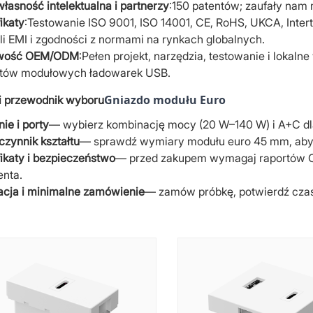
własność intelektualna i partnerzy
:150 patentów; zaufały nam
ikaty
:Testowanie ISO 9001, ISO 14001, CE, RoHS, UKCA, Inte
li EMI i zgodności z normami na rynkach globalnych.
iwość OEM/ODM
:Pełen projekt, narzędzia, testowanie i lokal
któw modułowych ładowarek USB.
Gniazdo modułu Euro
i przewodnik wyboru
nie i porty
— wybierz kombinację mocy (20 W–140 W) i A+C dl
zynnik kształtu
— sprawdź wymiary modułu euro 45 mm, aby 
ikaty i bezpieczeństwo
— przed zakupem wymagaj raportów C
enta.
acja i minimalne zamówienie
— zamów próbkę, potwierdź czas 