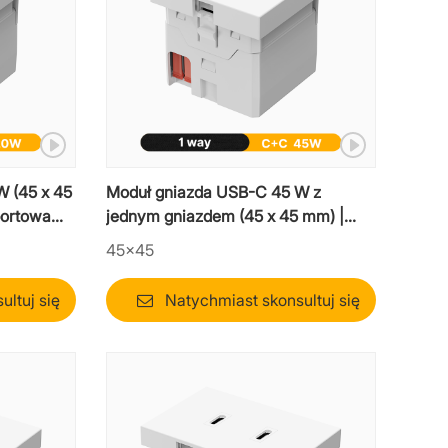
 (45 x 45
Moduł gniazda USB-C 45 W z
portowa
jednym gniazdem (45 x 45 mm) |
Wkładka do szybkiej ładowarki
45×45
mozaikowej
ltuj się
Natychmiast skonsultuj się