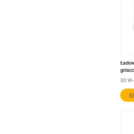
Ładow
gniaz
Moduł
30 W-
30 W