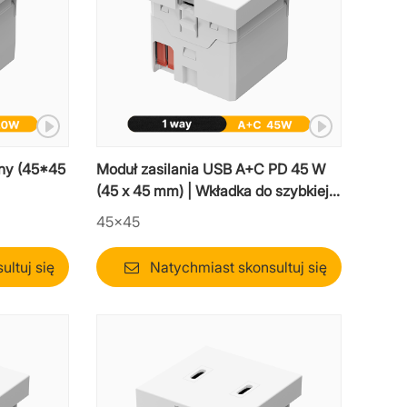
ny (45*45
Moduł zasilania USB A+C PD 45 W
(45 x 45 mm) | Wkładka do szybkiej
ładowarki w stylu mozaikowym
45×45
ltuj się
Natychmiast skonsultuj się