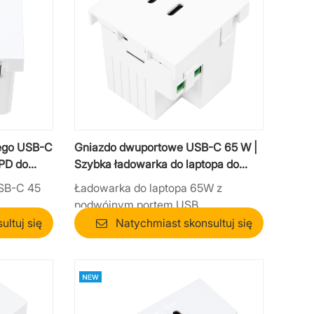
nego USB-C
Gniazdo dwuportowe USB-C 65 W |
 PD do
Szybka ładowarka do laptopa do
mebli biurowych
SB-C 45
Ładowarka do laptopa 65W z
podwójnym portem USB
ltuj się
Natychmiast skonsultuj się