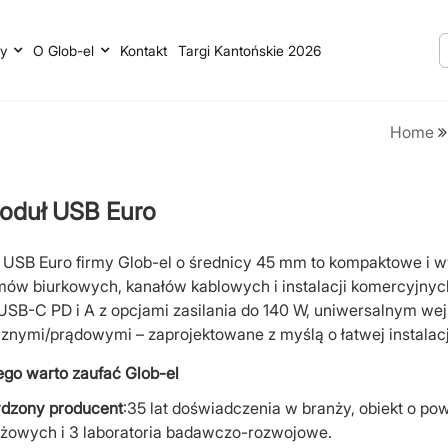
y
O Glob-el
Kontakt
Targi Kantońskie 2026
Home
oduł USB Euro
 USB Euro firmy Glob-el o średnicy 45 mm to kompaktowe i 
mów biurkowych, kanałów kablowych i instalacji komercyjnyc
 USB-C PD i A z opcjami zasilania do 140 W, uniwersalnym we
znymi/prądowymi – zaprojektowane z myślą o łatwej instalacj
ego warto zaufać Glob-el
dzony producent
:35 lat doświadczenia w branży, obiekt o pow
żowych i 3 laboratoria badawczo-rozwojowe.