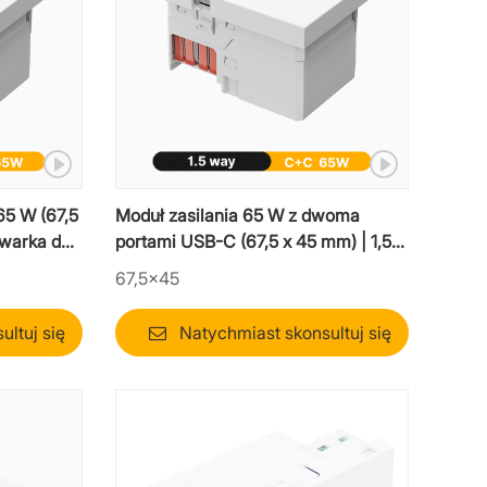
65 W (67,5
Moduł zasilania 65 W z dwoma
owarka do
portami USB-C (67,5 x 45 mm) | 1,5-
drożna ładowarka do laptopa Mosaic
67,5×45
ltuj się
Natychmiast skonsultuj się