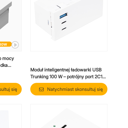
 o mocy
adka
Moduł inteligentnej ładowarki USB
j mocy
Trunking 100 W – potrójny port 2C1A
z inteligentnym przydziałem mocy
ltuj się
Natychmiast skonsultuj się