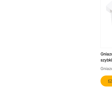
Gniaz
szybki
ścian
Gniaz