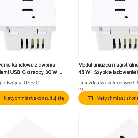
arka kanałowa z dwoma
Moduł gniazda magistral
dami USB-C o mocy 30 W |
45 W | Szybkie ładowanie
 zasilania przemysłowego PD
biura i mebli
podwójny-USB-C
Gniazdo dwuzakresowe U
W
Natychmiast skonsultuj się
Natychmiast skonsu