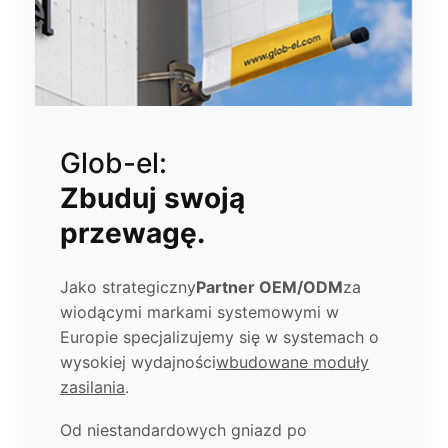
Glob-el:
Zbuduj swoją
przewagę.
Jako strategiczny
Partner OEM/ODM
za
wiodącymi markami systemowymi w
Europie specjalizujemy się w systemach o
wysokiej wydajności
wbudowane moduły
zasilania
.
Od niestandardowych gniazd po